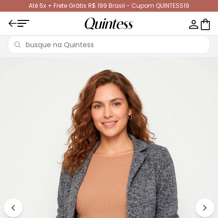
Até 5x + Frete Grátis R$ 199 Brasil - Cupom QUINTESS19