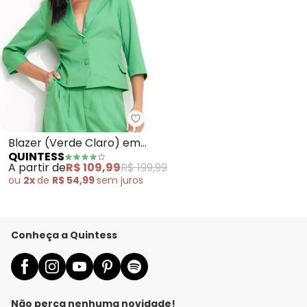
Quintess - Blazer (Verde Claro)
Blazer (Verde Claro) em
QUINTESS
Alfaiataria
A partir de
R$ 109,99
R$ 199,99
ou
2x
de
R$ 54,99
sem
juros
Conheça a Quintess
Não perca nenhuma novidade!