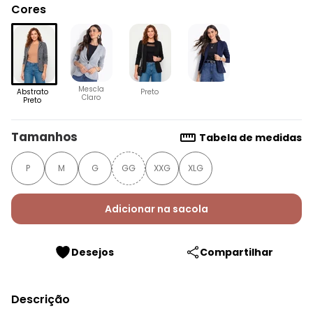
Cores
Mescla
Abstrato
Preto
Claro
Preto
Tamanhos
Tabela de medidas
P
M
G
GG
XXG
XLG
Adicionar na sacola
Desejos
Compartilhar
Descrição