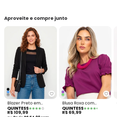
Aproveite e compre junto
Quintess - Blazer Preto em Mol
Quint
Blazer Preto em
Blusa Roxa com
QUINTESS
QUINTESS
Moletinho
Elástico nas Mangas
R$ 109,99
R$ 69,99