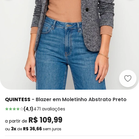
Quin
QUINTESS
-
Blazer em Moletinho Abstrato Preto
(
4,1
)
471
avaliações
R$ 109,99
a partir de
3x
R$ 36,66
ou
de
sem juros