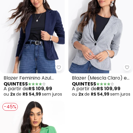
Quintess - Blazer Feminino Azu
Qu
Blazer Feminino Azul
Blazer (Mescla Claro) em
QUINTESS
QUINTESS
Marinho em Moletinho
Moletinho
A partir de
R$ 109,99
A partir de
R$ 109,99
com Botão Único
ou
2x
de
R$ 54,99
sem
juros
ou
2x
de
R$ 54,99
sem
juros
-45%