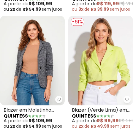
Crepe Plano com Faixa
Moletinho
A partir de
R$ 119,99
R$ 219
A partir de
R$ 109,99
ou
3x
de
R$ 39,99
sem
juros
ou
2x
de
R$ 54,99
sem
juros
-61%
Quintess - Blazer em Moletinho
Qu
Blazer em Moletinho
Blazer (Verde Lima) em
QUINTESS
QUINTESS
(Abstrato Preto)
Alfaiataria
A partir de
R$ 109,99
A partir de
R$ 99,99
R$ 25
ou
2x
de
R$ 54,99
sem
juros
ou
2x
de
R$ 49,99
sem
juros