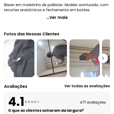
Blazer em moletinho de poliéster. Modelo acinturado, com
recortes anatômicos e fechamento em botões.
Quintess - Blazer em Moletinho Abstrato Preto
...Ver mais
Código do produto: 3528380
Modelagem: Solto
Fotos das Nossas Clientes
Comprimento da manga: Longa
Decote frente: Com gola
Complemento: Recorte anatômico
Fechamento: Botões
Tecido: Moletinho sem pelucia
Composição: 100% poliéster
Avaliações
Ver todas as avaliações
4.1
471
avaliações
O que as clientes acharam da largura?