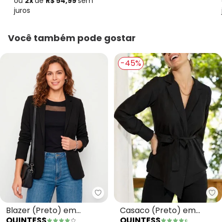
ou
2x
de
R$ 54,99
sem
juros
Você também pode gostar
-45%
Qu
Quintess - Blazer (Preto) em M
Casaco (Preto) em
Blazer (Preto) em
QUINTESS
QUINTESS