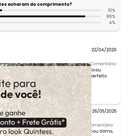
entes acharam do comprimento?
10
%
86
%
4
%
22/04/2026
Comentário:
ficou
perfeito
26/05/2025
Comentário:
Ficou ótimo,