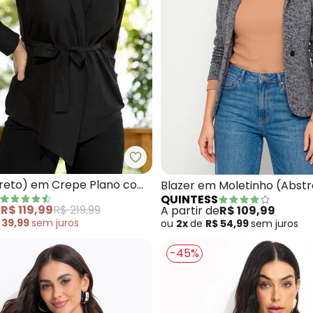
Quintess - Casaco (Preto) em C
zer (Preto) em Moletinho
reto) em Crepe Plano com
Blazer em Moletinho (Abstr
QUINTESS
e
R$ 119,99
R$ 219,99
A partir de
R$ 109,99
 39,99
sem
juros
ou
2x
de
R$ 54,99
sem
juros
-45%