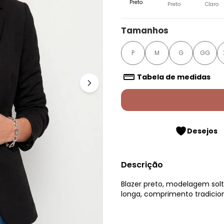
Preto
Preto
Claro
Tamanhos
P
M
G
GG
Tabela de medidas
Desejos
Descrição
Blazer preto, modelagem so
longa, comprimento tradicio