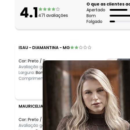
O que as clientes 
4.1
Apertado
471
avaliações
Bom
Folgado
ISAU
-
DIAMANTINA - MG
Cor:
Preto
/
P
Avaliação geral do produto:
Ruim
Largura:
Bom
Comprimento:
Bom
MAURICELIA
-
ARARAQUARA - SP
Cor:
Preto
/
GG
Avaliação geral do produto:
Ótimo