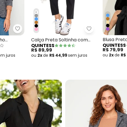
+
a Claro em Moletinho
Quintess - Blazer em Moletinho Abstrato Preto
Quintess - Calça
Blusa Pre
nho
Calça Preta Soltinha com
QUINTESS
QUINTESS
com Manga
Pregas
R$ 79,99
R$ 89,99
ou
2x
de
R$
em
juros
ou
2x
de
R$ 44,99
sem
juros