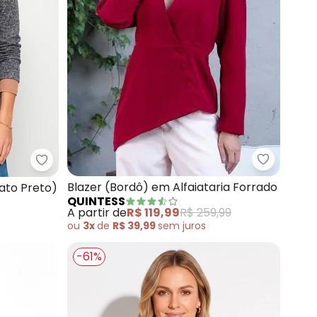
repe Plano com Faixa
Quintess 
Quintess - Blazer em Moletinho (Abstrato Preto)
Blazer (Bordô) em Alfaiataria Forrado
ato Preto)
QUINTESS
A partir de
R$ 119,99
R$ 259,99
ou
3x
de
R$ 39,99
sem
juros
-61%