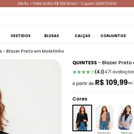
Até 5x + Frete Grátis R$ 199 Brasil - Cupom QUINTESS19
VESTIDOS
BLUSAS
CALÇAS
CONJUNTOS
s - Blazer Preto em Moletinho
QUINTESS
-
Blazer Preto
(
4,1
)
471
avaliaçõe
R$ 109,99
ou
a partir de
Cores
Abstrato
Mescla