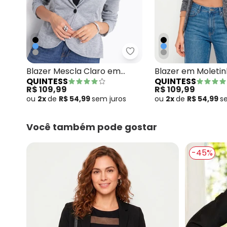
Quintess - Blazer Mescl
Blazer Mescla Claro em
Blazer em Moleti
QUINTESS
QUINTESS
Moletinho
Abstrato Preto
R$ 109,99
R$ 109,99
ou
2x
de
R$ 54,99
sem
juros
ou
2x
de
R$ 54,99
s
Você também pode gostar
-45%