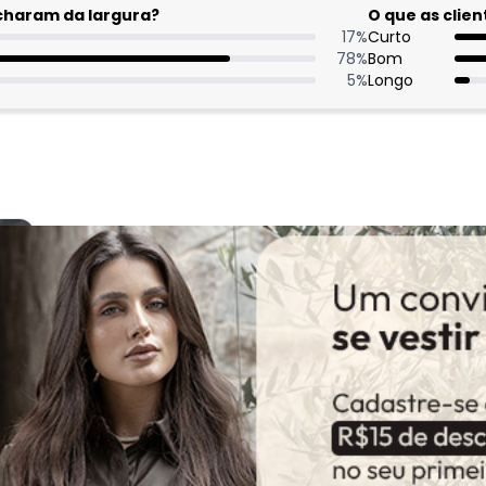
acharam da largura?
O que as cli
17
%
Curto
78
%
Bom
5
%
Longo