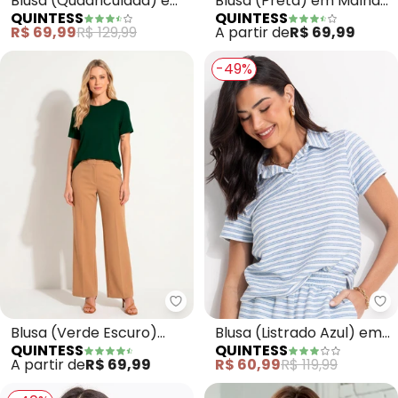
Blusa (Quadriculada) em
Blusa (Preta) em Malha
QUINTESS
QUINTESS
Viscose Plana
de Algodão
R$ 69,99
R$ 129,99
A partir de
R$ 69,99
-49%
Quintess - Blusa (Verde Escur
Qu
Blusa (Verde Escuro)
Blusa (Listrado Azul) em
QUINTESS
QUINTESS
com Mangas Curtas
Moletinho Eco Listrado
A partir de
R$ 69,99
R$ 60,99
R$ 119,99