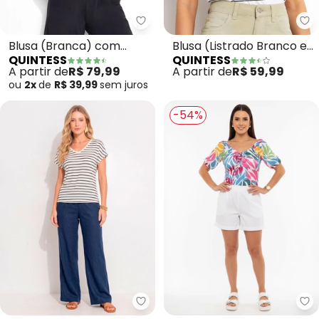
Quintess - Blusa (Branca) co
Qu
Blusa (Branca) com
Blusa (Listrado Branco e
QUINTESS
QUINTESS
Bordados em Ramos
Preto) em Malha de
A partir de
R$ 79,99
A partir de
R$ 59,99
Algodã
ou
2x
de
R$ 39,99
sem
juros
-54%
Quintess - Blusa (Listrada) em 
Qu