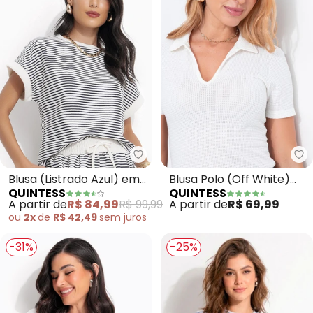
Quintess - Blusa (Listrado Azul
Qu
Blusa (Listrado Azul) em
Blusa Polo (Off White)
QUINTESS
QUINTESS
Moletom
em Malha Texturizada
A partir de
R$ 84,99
R$ 99,99
A partir de
R$ 69,99
ou
2x
de
R$ 42,49
sem
juros
-31%
-25%