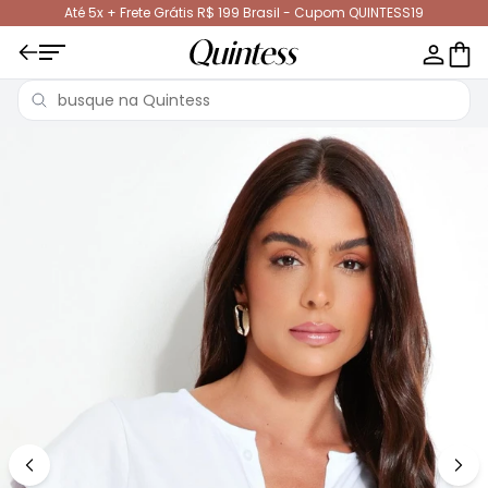
Até 5x + Frete Grátis R$ 199 Brasil - Cupom QUINTESS19