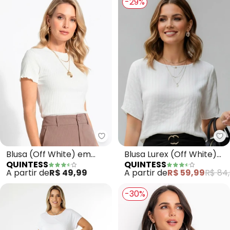
-29%
Quintess - Blusa (Off White) e
Qu
Blusa (Off White) em
Blusa Lurex (Off White)
QUINTESS
QUINTESS
Malha Canelada
em Viscose com
A partir de
R$ 49,99
A partir de
R$ 59,99
R$ 84
Poliéster
-30%