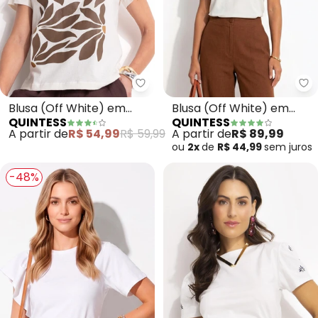
Quintess - Blusa (Off White) e
Qu
Blusa (Off White) em
Blusa (Off White) em
QUINTESS
QUINTESS
Malha de Algodão
Malha de Algodão
A partir de
R$ 54,99
R$ 59,99
A partir de
R$ 89,99
ou
2x
de
R$ 44,99
sem
juros
-48%