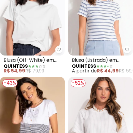
Quintess - Blusa (Off-White) e
Qu
Blusa (Off-White) em
Blusa (Listrada) em
QUINTESS
QUINTESS
Malha de Algodão
Malha Canelada
R$ 54,99
R$ 79,99
A partir de
R$ 44,99
R$ 59,
-43%
-52%