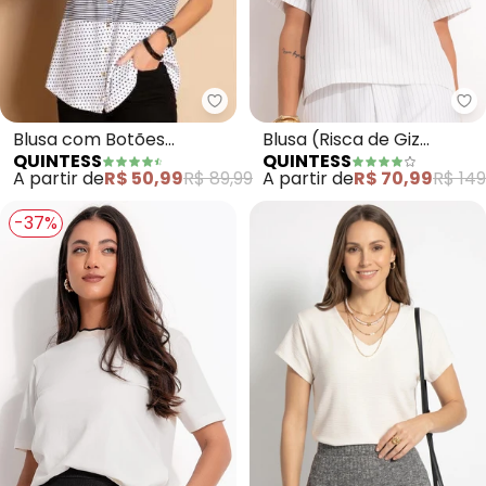
Quintess - Blusa com Botões Fro
Qu
Blusa com Botões
Blusa (Risca de Giz
QUINTESS
QUINTESS
Frontais (Listras e
Branco) em Alfaiataria
A partir de
R$ 50,99
R$ 89,99
A partir de
R$ 70,99
R$ 149
Branco)
-37%