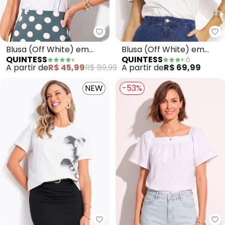
Quintess - Blusa (Off White) e
Qu
Blusa (Off White) em
Blusa (Off White) em
QUINTESS
QUINTESS
Malha de Algodão
Malha de Algodão
A partir de
R$ 45,99
R$ 89,99
A partir de
R$ 69,99
Penteado
Penteado
NEW
-53%
Quintess - Blusa (Off White) e
Qu