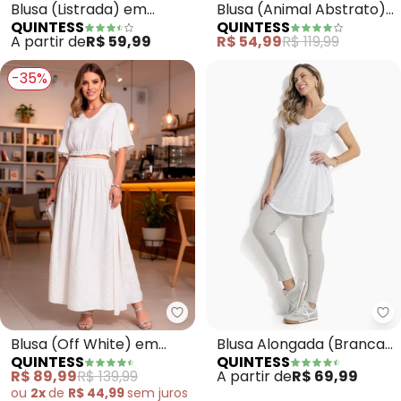
Blusa (Listrada) em
Blusa (Animal Abstrato)
QUINTESS
QUINTESS
Malha de Viscose
em Malha Fria
A partir de
R$ 59,99
R$ 54,99
R$ 119,99
-35%
Quintess - Blusa (Off White) e
Qu
Blusa (Off White) em
Blusa Alongada (Branca)
QUINTESS
QUINTESS
Viscose Plana com Lurex
com Decote V
R$ 89,99
R$ 139,99
A partir de
R$ 69,99
ou
2x
de
R$ 44,99
sem
juros