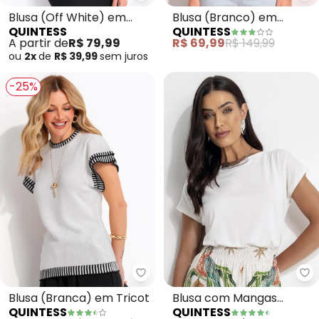
Blusa (Off White) em
Blusa (Branco) em
QUINTESS
QUINTESS
Malha de Algodão
Tricoline
A partir de
R$ 79,99
R$ 69,99
R$ 149,99
Penteado
ou
2x
de
R$ 39,99
sem
juros
-25%
Quintess - Blusa (Branca) em Tr
Qu
Blusa (Branca) em Tricot
Blusa com Mangas
QUINTESS
QUINTESS
Curtas (Off White)