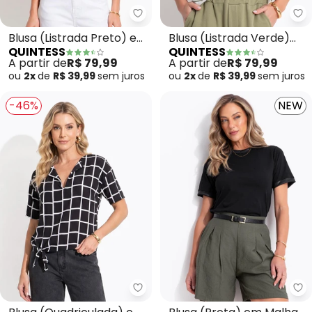
Quintess - Blusa (Listrada Pret
Qu
Blusa (Listrada Preto) em
Blusa (Listrada Verde)
QUINTESS
QUINTESS
Moletinho
em Moletinho
A partir de
R$ 79,99
A partir de
R$ 79,99
ou
2x
de
R$ 39,99
sem
juros
ou
2x
de
R$ 39,99
sem
juros
-46%
NEW
Quintess - Blusa (Quadriculada
Qu