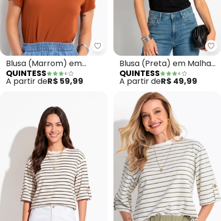
Quintess - Blusa (Marrom) em 
Qu
Blusa (Marrom) em
Blusa (Preta) em Malha
QUINTESS
QUINTESS
Malha de Viscose
de Viscose
A partir de
R$ 59,99
A partir de
R$ 49,99