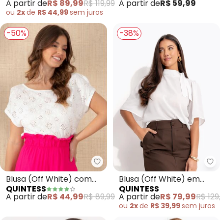
A partir de
R$ 89,99
R$ 119,99
A partir de
R$ 59,99
ou
2x
de
R$ 44,99
sem
juros
-50%
-38%
Quintess - Blusa (Off White) c
Qu
Blusa (Off White) com
Blusa (Off White) em
QUINTESS
QUINTESS
Mangas Curtas
Crepe Plano
A partir de
R$ 44,99
R$ 89,99
A partir de
R$ 79,99
R$ 129
ou
2x
de
R$ 39,99
sem
juros