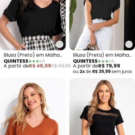
Quintess - Blusa (Preto) em Ma
Qu
Blusa (Preto) em Malha
Blusa (Preta) em Malha
QUINTESS
QUINTESS
de Viscose
de Viscolycra
A partir de
R$ 49,99
R$ 69,99
A partir de
R$ 79,99
ou
2x
de
R$ 39,99
sem
juros