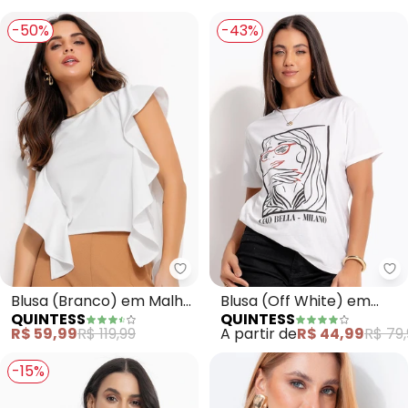
-50%
-43%
Quintess - Blusa (Branco) em 
Qu
Blusa (Branco) em Malha
Blusa (Off White) em
QUINTESS
QUINTESS
Crepe
Malha de Algodão
R$ 59,99
R$ 119,99
A partir de
R$ 44,99
R$ 79,
Penteado
-15%