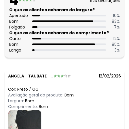
523
avaliações
O que as clientes acharam da largura?
Apertado
10
%
Bom
83
%
Folgado
7
%
O que as clientes acharam do comprimento?
Curto
12
%
Bom
85
%
Longo
3
%
ANGELA
-
TAUBATE - SP
12/02/2026
Cor:
Preto
/
GG
Avaliação geral do produto:
Bom
Largura:
Bom
Comprimento:
Bom