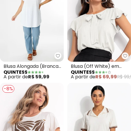
Quintess - Blusa Alongada (Br
Qu
Blusa Alongada (Branca)
Blusa (Off White) em
QUINTESS
QUINTESS
com Barra Arredondada
Viscose Plana
A partir de
R$ 59,99
A partir de
R$ 69,99
R$ 99,
-8%