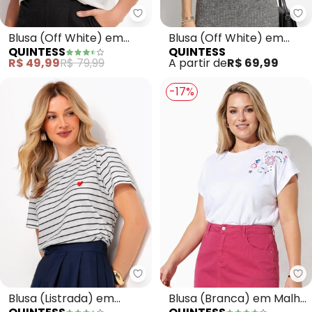
Quintess - Blusa (Off White) e
Qu
Blusa (Off White) em
Blusa (Off White) em
QUINTESS
QUINTESS
Malha de Algodão
Malha Texturizada de
R$ 49,99
R$ 79,99
A partir de
R$ 69,99
Viscose
-17%
Quintess - Blusa (Listrada) em
Qu
Blusa (Listrada) em
Blusa (Branca) em Malha