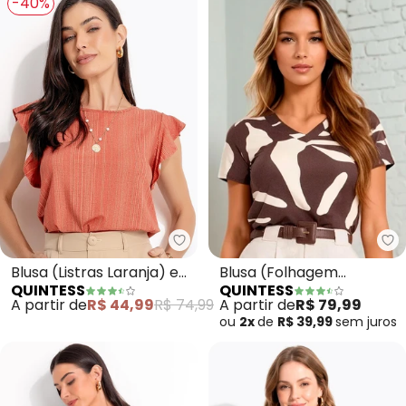
-40%
Quintess - Blusa (Listras Laran
Qu
Blusa (Listras Laranja) em
Blusa (Folhagem
QUINTESS
QUINTESS
Malha de Viscose
Orgânica) em Malha de
A partir de
R$ 44,99
R$ 74,99
A partir de
R$ 79,99
Viscose Crep
ou
2x
de
R$ 39,99
sem
juros