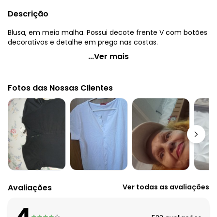
Descrição
Blusa, em meia malha. Possui decote frente V com botões
decorativos e detalhe em prega nas costas.
Quintess - Blusa Manga Curta Branca
...Ver mais
Código do produto: 3472513
Comprimento da manga: Curta
Fotos das Nossas Clientes
Decote frente: V
Complemento: Botões decorativos; pregas
Tecido: Meia malha
Composição: 100% algodão
Avaliações
Ver todas as avaliações
4