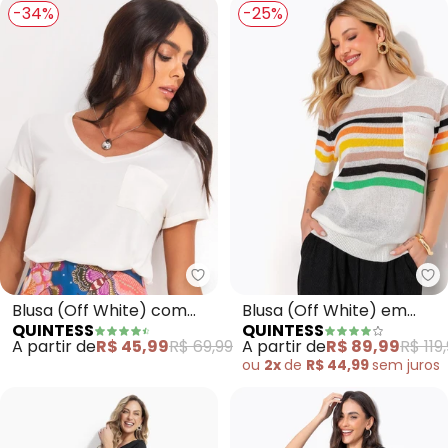
-34%
-25%
Quintess - Blusa (Off White) co
Qu
Blusa (Off White) com
Blusa (Off White) em
QUINTESS
QUINTESS
Decote V e Bolso Frontal
Tricô
A partir de
R$ 45,99
R$ 69,99
A partir de
R$ 89,99
R$ 119
ou
2x
de
R$ 44,99
sem
juros