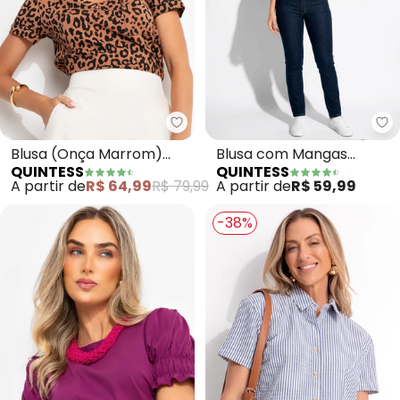
Quintess - Blusa (Onça Marrom
Qu
Blusa (Onça Marrom)
Blusa com Mangas
QUINTESS
QUINTESS
com Decote V e Bolso
Curtas (Marinho)
A partir de
R$ 64,99
R$ 79,99
A partir de
R$ 59,99
-38%