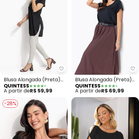
Quintess - Blusa Alongada (Pr
Qu
Blusa Alongada (Preta)
Blusa Alongada (Preta)
QUINTESS
QUINTESS
com Barra
com Decote V
A partir de
R$ 59,99
A partir de
R$ 69,99
Arrendondada
-28%