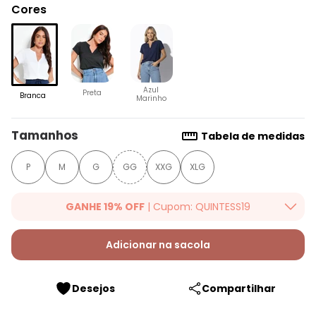
Cores
Azul
Preta
Branca
Marinho
Tamanhos
Tabela de medidas
P
M
G
GG
XXG
XLG
GANHE 19% OFF
| Cupom: QUINTESS19
Ganhe 19% OFF Extra em qualquer valor, usando o cupom:
QUINTESS19. Válido para toda loja Quintess, até 07/08/2026.
Adicionar na sacola
Desejos
Compartilhar