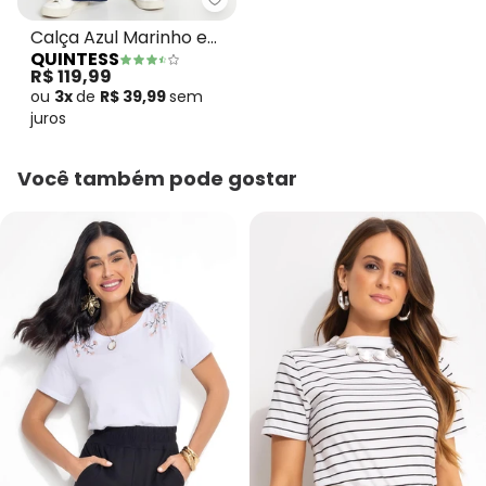
Quintess - Calça Azul Marinho 
Calça Azul Marinho em
QUINTESS
Malha de Viscose
R$ 119,99
ou
3x
de
R$ 39,99
sem
juros
Você também pode gostar