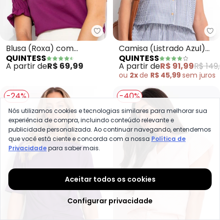
Quintess - Blusa (Roxa) com El
Qu
Blusa (Roxa) com
Camisa (Listrado Azul)
QUINTESS
QUINTESS
Elástico nas Mangas
em Tecido Anaruga Fio
A partir de
R$ 69,99
A partir de
R$ 91,99
R$ 149
Tinto
ou
2x
de
R$ 45,99
sem
juros
-24%
-40%
Nós utilizamos cookies e tecnologias similares para melhorar sua
experiência de compra, incluindo conteúdo relevante e
publicidade personalizada. Ao continuar navegando, entendemos
que você está ciente e concorda com a nossa
Política de
Privacidade
para saber mais.
Aceitar todos os cookies
Configurar privacidade