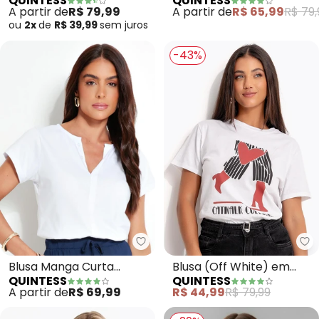
QUINTESS
QUINTESS
Malha de Algodão
de Algodão
A partir de
R$ 79,99
A partir de
R$ 65,99
R$ 79,
ou
2x
de
R$ 39,99
sem
juros
-43%
Quintess - Blusa Manga Curta (
Qu
Blusa Manga Curta
Blusa (Off White) em
QUINTESS
QUINTESS
(Branca)
Malha de Algodão
A partir de
R$ 69,99
R$ 44,99
R$ 79,99
Penteado