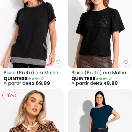
Quintess - Blusa (Preta) em Mal
Qu
Blusa (Preta) em Malha
Blusa (Preta) em Malha
QUINTESS
QUINTESS
Tricô
Laise
A partir de
R$ 69,99
A partir de
R$ 49,99
-18%