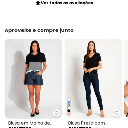
Ver todas as avaliações
Aproveite e compre junto
+
Quintess - Blusa em Malha de Vi
Quint
Blusa em Malha de
Blusa Preta com