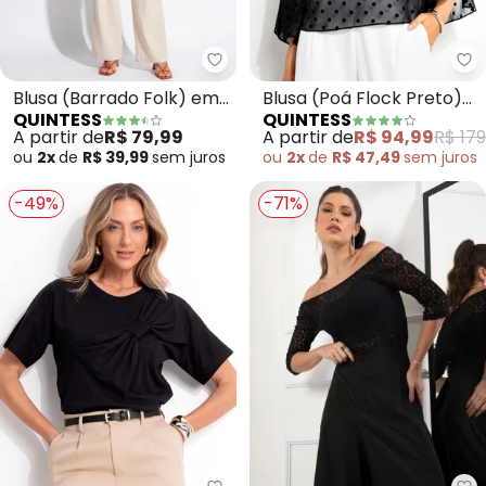
Quintess - Blusa (Barrado Folk)
Qu
Blusa (Barrado Folk) em
Blusa (Poá Flock Preto)
QUINTESS
QUINTESS
Malha Fria
em Chiffon
A partir de
R$ 79,99
A partir de
R$ 94,99
R$ 179
ou
2x
de
R$ 39,99
sem
juros
ou
2x
de
R$ 47,49
sem
juros
-49%
-71%