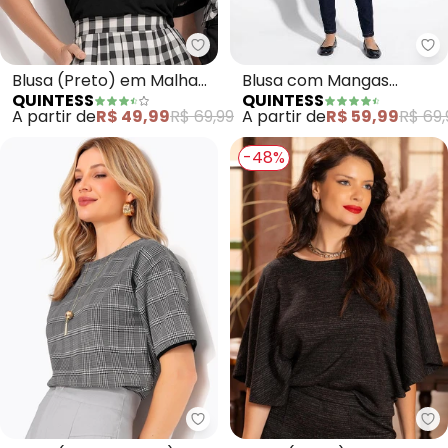
Qu
Quintess - Blusa (Preto) em Ma
Blusa com Mangas
Blusa (Preto) em Malha
QUINTESS
QUINTESS
Curtas (Preta)
de Viscose
A partir de
R$ 59,99
R$ 69,
A partir de
R$ 49,99
R$ 69,99
-48%
Quintess - Blusa (Xadrez Preto
Qu