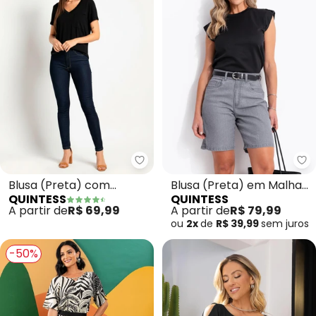
Quintess - Blusa (Preta) com De
Qu
Blusa (Preta) com
Blusa (Preta) em Malha
QUINTESS
QUINTESS
Decote V e Bolso Frontal
Scuba
A partir de
R$ 69,99
A partir de
R$ 79,99
ou
2x
de
R$ 39,99
sem
juros
-50%