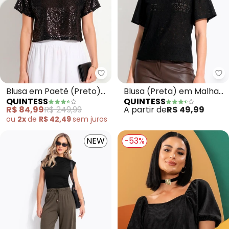
Quintess - Blusa em Paetê (Pret
Qu
Blusa em Paetê (Preto)
Blusa (Preta) em Malha
QUINTESS
QUINTESS
Soltinha
Laise
R$ 84,99
R$ 249,99
A partir de
R$ 49,99
ou
2x
de
R$ 42,49
sem
juros
NEW
-53%