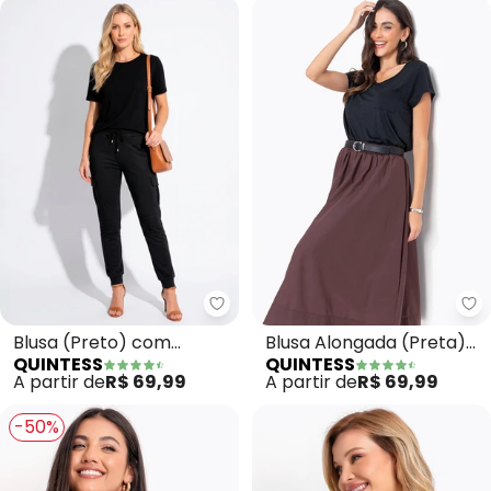
Quintess - Blusa (Preto) com M
Qu
Blusa (Preto) com
Blusa Alongada (Preta)
QUINTESS
QUINTESS
Mangas Curtas
com Decote V
A partir de
R$ 69,99
A partir de
R$ 69,99
-50%