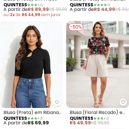
QUINTESS
QUINTESS
Fria
A partir de
R$ 89,99
R$ 99,99
A partir de
R$ 44,99
R$ 89,
ou
2x
de
R$ 44,99
sem
juros
-50%
Quintess - Blusa (Preta) em Ri
Qu
Blusa (Preta) em Ribana
Blusa (Floral Riscado) em
QUINTESS
QUINTESS
Canelada
Crepe Plano
A partir de
R$ 69,99
R$ 49,99
R$ 99,99