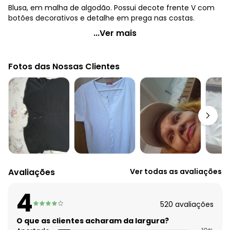
Blusa, em malha de algodão. Possui decote frente V com
botões decorativos e detalhe em prega nas costas.
Quintess - Blusa Manga Curta Preta
...Ver mais
Código do produto: 3599073
Comprimento da manga: Curta
Fotos das Nossas Clientes
Decote frente: V
Complemento: Botões decorativos; pregas
Tecido: Meia malha
Composição: 100% algodão
Avaliações
Ver todas as avaliações
4
520
avaliações
O que as clientes acharam da largura?