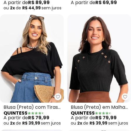
A partir de
R$ 89,99
A partir de
R$ 69,99
Curtas
ou
2x
de
R$ 44,99
sem
juros
Quintess - Blusa (Preta) com T
Qu
Blusa (Preta) com Tiras
Blusa (Preta) em Malha
QUINTESS
QUINTESS
no Ombro
Canelada
A partir de
R$ 79,99
A partir de
R$ 79,99
ou
2x
de
R$ 39,99
sem
juros
ou
2x
de
R$ 39,99
sem
juros