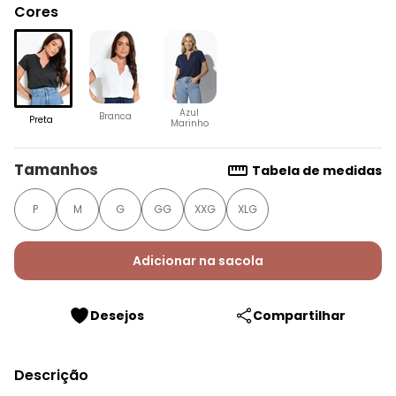
Cores
Azul
Branca
Preta
Marinho
Tamanhos
Tabela de medidas
P
M
G
GG
XXG
XLG
Adicionar na sacola
Desejos
Compartilhar
Descrição