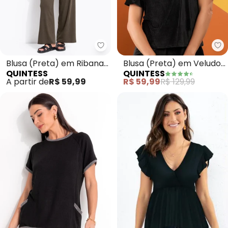
Quintess - Blusa (Preta) em Ri
Qu
Blusa (Preta) em Ribana
Blusa (Preta) em Veludo
QUINTESS
QUINTESS
Canelada
Cotelê
A partir de
R$ 59,99
R$ 59,99
R$ 129,99