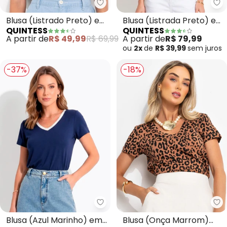
Quintess - Blusa (Listrado Pret
Qu
Blusa (Listrado Preto) em
Blusa (Listrada Preto) em
QUINTESS
QUINTESS
Meia Malha Listrada
Moletinho
A partir de
R$ 49,99
R$ 69,99
A partir de
R$ 79,99
ou
2x
de
R$ 39,99
sem
juros
-37%
-18%
Quintess - Blusa (Azul Marinho
Qu
Blusa (Azul Marinho) em
Blusa (Onça Marrom)