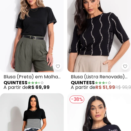
Quintess - Blusa (Preta) em Ma
Qu
Blusa (Preta) em Malha
Blusa (Listra Renovada)
QUINTESS
QUINTESS
de Algodão
em Malha de Viscose
A partir de
R$ 69,99
A partir de
R$ 51,99
R$ 99,
-38%