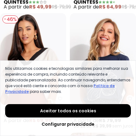
QUINTESS
QUINTESS
Malha de Viscose
com Decote V e Bolso
A partir de
R$ 49,99
R$ 79,99
A partir de
R$ 64,99
R$ 79,
-46%
Nós utilizamos cookies e tecnologias similares para melhorar sua
experiência de compra, incluindo conteúdo relevante e
publicidade personalizada. Ao continuar navegando, entendemos
que você está ciente e concorda com a nossa
Política de
Privacidade
para saber mais.
Quintess - Blusa (Natural) em L
Qu
Blusa (Natural) em Linho
Blusa (Flor Branca em
Aceitar todos os cookies
QUINTESS
QUINTESS
Relevo) em Malha de
A partir de
R$ 69,99
R$ 129,99
A partir de
R$ 79,99
Algodão
Configurar privacidade
ou
2x
de
R$ 39,99
sem
juros