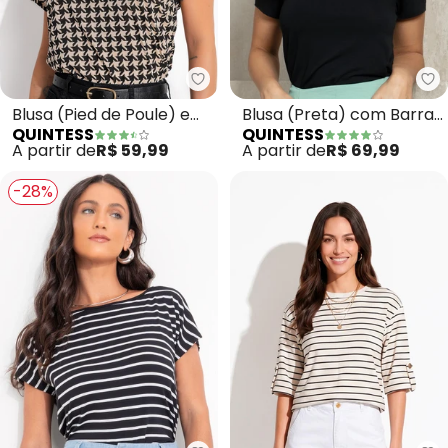
Quintess - Blusa (Pied de Poule
Qu
Blusa (Pied de Poule) em
Blusa (Preta) com Barra
QUINTESS
QUINTESS
Malha de Viscose
Mullet
A partir de
R$ 59,99
A partir de
R$ 69,99
-28%