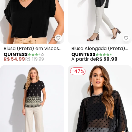
Quintess - Blusa (Preta) em Vis
Qu
Blusa (Preta) em Viscose
Blusa Alongada (Preta)
QUINTESS
QUINTESS
Plana Sarjada
com Barra
R$ 54,99
R$ 119,99
A partir de
R$ 59,99
Arrendondada
-47%