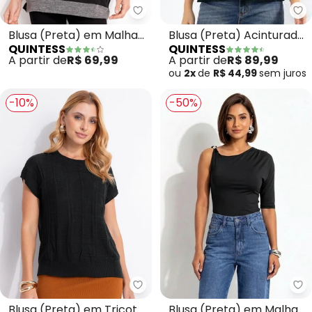
Qu
Quintess - Blusa (Preta) em Mal
Blusa (Preta) Acinturada
Blusa (Preta) em Malha
QUINTESS
QUINTESS
com Babados
Tricô
A partir de
R$ 89,99
A partir de
R$ 69,99
ou
2x
de
R$ 44,99
sem
juros
-10%
-50%
Quintess - Blusa (Preta) em Tri
Qu
Blusa (Preta) em Tricot
Blusa (Preta) em Malha