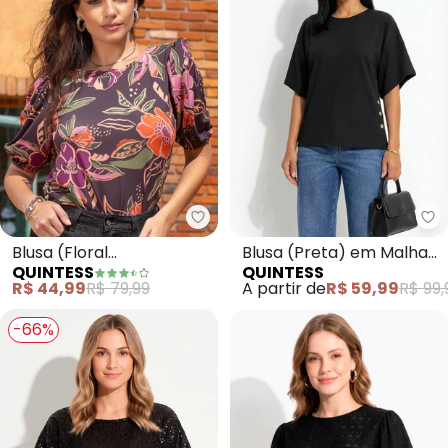
Quintess - Blusa (Floral Express
Qu
Blusa (Floral
Blusa (Preta) em Malha
QUINTESS
QUINTESS
Expressionista) em Malha
Crepe
R$ 44,99
R$ 79,99
A partir de
R$ 59,99
R$ 99,
Fria
-66%