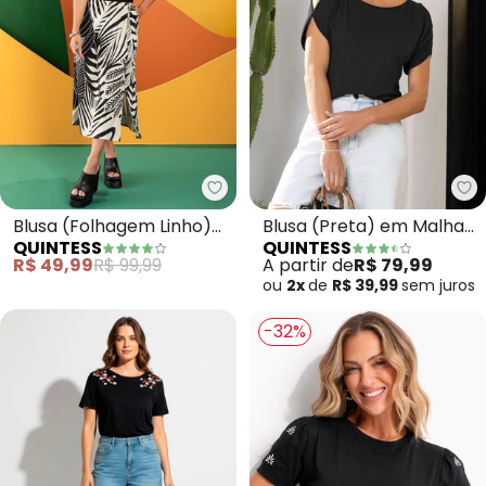
Quintess - Blusa (Folhagem Lin
Qu
Blusa (Folhagem Linho)
Blusa (Preta) em Malha
QUINTESS
QUINTESS
em Malha de Viscose
de Viscolycra
R$ 49,99
R$ 99,99
A partir de
R$ 79,99
ou
2x
de
R$ 39,99
sem
juros
-32%