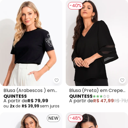
-40%
Quintess - Blusa (Arabescos ) 
Qu
Blusa (Arabescos ) em
Blusa (Preta) em Crepe
QUINTESS
QUINTESS
Malha de Algodão
Plano
A partir de
R$ 79,99
A partir de
R$ 47,99
R$ 79,
ou
2x
de
R$ 39,99
sem
juros
NEW
-48%