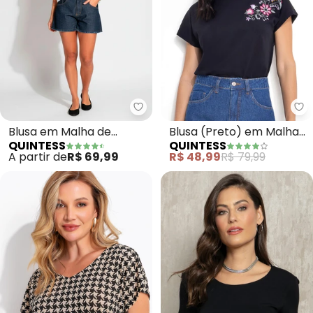
Quintess - Blusa em Malha de Vi
Qu
Blusa em Malha de
Blusa (Preto) em Malha
QUINTESS
QUINTESS
Viscose (Listras Preta)
de Algodão
A partir de
R$ 69,99
R$ 48,99
R$ 79,99