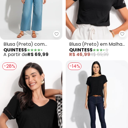
Quintess - Blusa (Preta) com 
Qu
Blusa (Preta) com
Blusa (Preto) em Malha
QUINTESS
QUINTESS
Bordado em Ramos
de Algodão Penteado
A partir de
R$ 69,99
R$ 46,99
R$ 69,99
-28%
-14%