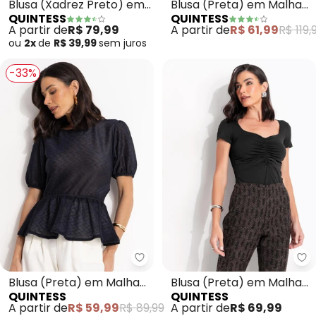
Blusa (Xadrez Preto) em
Blusa (Preta) em Malha
QUINTESS
QUINTESS
Malha Estruturada
com Lurex
A partir de
R$ 79,99
A partir de
R$ 61,99
R$ 119,
ou
2x
de
R$ 39,99
sem
juros
-33%
Quintess - Blusa (Preta) em Ma
Qu
Blusa (Preta) em Malha
Blusa (Preta) em Malha
QUINTESS
QUINTESS
Texturizada
Fria
A partir de
R$ 59,99
R$ 89,99
A partir de
R$ 69,99