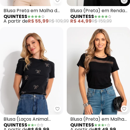
Qu
Quintess - Blusa Preta em Mal
Blusa (Preta) em Renda
Blusa Preta em Malha de
QUINTESS
QUINTESS
Ombro a Ombro
Algodão Penteado com
R$ 44,99
R$ 159,99
A partir de
R$ 55,99
R$ 109,99
Detalhe de Nó no Ombro
Quintess - Blusa (Laços Animal
Qu
Blusa (Laços Animal
Blusa (Preta) em Malha
QUINTESS
QUINTESS
Print) em Malha de
de Viscose
A partir de
R$ 69,99
A partir de
R$ 49,99