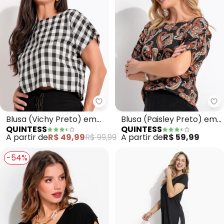
Quintess - Blusa (Vichy Preto) 
Qu
Blusa (Vichy Preto) em
Blusa (Paisley Preto) em
QUINTESS
QUINTESS
Tecido Plano de Poliéster
Malha de Viscose
A partir de
R$ 49,99
R$ 99,99
A partir de
R$ 59,99
-54%