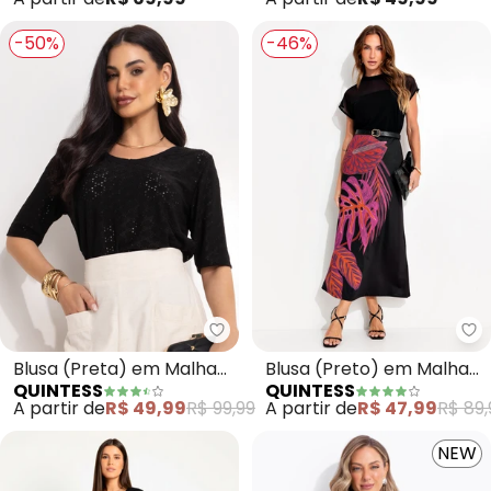
Algodão
-50%
-46%
Quintess - Blusa (Preta) em Mal
Qu
Blusa (Preta) em Malha
Blusa (Preto) em Malha
QUINTESS
QUINTESS
Laise
Crepe
A partir de
R$ 49,99
R$ 99,99
A partir de
R$ 47,99
R$ 89,
NEW