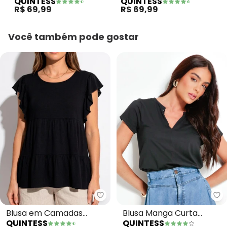
QUINTESS
QUINTESS
Viscose Listras Preta
Decote V e Bolso
R$ 69,99
R$ 69,99
Frontal
Você também pode gostar
Quintess - Blusa em Camadas 
Qu
Blusa em Camadas
Blusa Manga Curta
QUINTESS
QUINTESS
(Preta) com Mangas
(Preta)