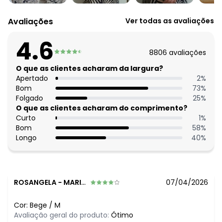
Avaliações
Ver todas as avaliações
4.6
8806
avaliações
O que as clientes acharam da largura?
Apertado
2
%
Bom
73
%
Folgado
25
%
O que as clientes acharam do comprimento?
Curto
1
%
Bom
58
%
Longo
40
%
ROSANGELA
-
MARIANOPOLIS DO TOCANTINS - TO
07/04/2026
Cor:
Bege
/
M
Avaliação geral do produto:
Ótimo