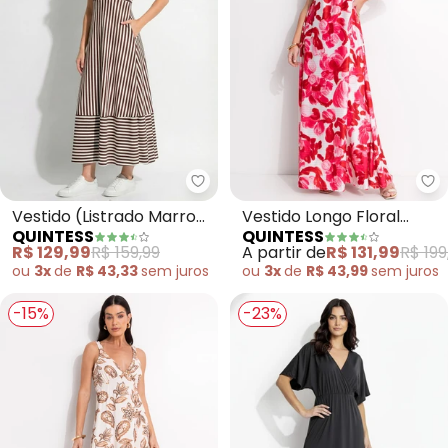
Quintess - Vestido (Listrado 
Qu
Vestido (Listrado Marrom
Vestido Longo Floral
QUINTESS
QUINTESS
e Branco) em Canelado
Soltinho com Decote
R$ 129,99
R$ 159,99
A partir de
R$ 131,99
R$ 199
Halter e Amarração
ou
3x
de
R$ 43,33
sem
juros
ou
3x
de
R$ 43,99
sem
juros
-15%
-23%