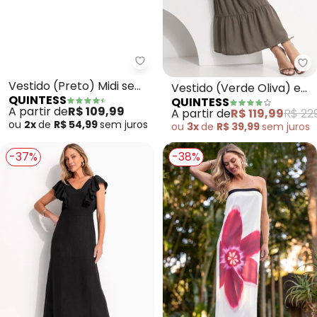
Quintess - Vestido (Preto) Mid
Qu
Vestido (Preto) Midi sem
Vestido (Verde Oliva) em
QUINTESS
QUINTESS
Mangas com Botões
Tecido de Liocel
A partir de
R$ 109,99
A partir de
R$ 119,99
R$ 22
ou
2x
de
R$ 54,99
sem
juros
ou
3x
de
R$ 39,99
sem
juros
-37%
-38%