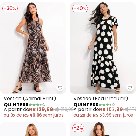
-36%
-40%
Quintess - Vestido (Animal Prin
Qu
Vestido (Animal Print)
Vestido (Poá Irregular)
QUINTESS
QUINTESS
em Tule com Elastano
em Malha de Viscose
A partir de
R$ 139,99
R$ 219,99
A partir de
R$ 107,99
R$ 17
ou
3x
de
R$ 46,66
sem
juros
ou
2x
de
R$ 53,99
sem
juros
-2%