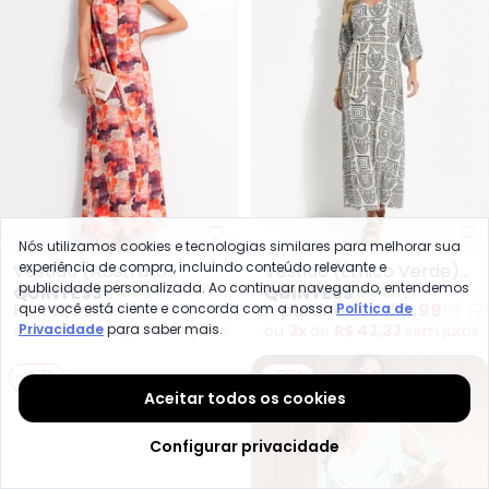
Quintess - Vestido (Abstrato Co
Qu
Nós utilizamos cookies e tecnologias similares para melhorar sua
experiência de compra, incluindo conteúdo relevante e
Vestido (Abstrato
Vestido (Étnico Verde)
publicidade personalizada. Ao continuar navegando, entendemos
QUINTESS
QUINTESS
Colorido) em Malha Fria
em Malha de Viscose
R$ 141,99
R$ 179,99
A partir de
R$ 129,99
R$ 17
que você está ciente e concorda com a nossa
Política de
Privacidade
para saber mais.
ou
3x
de
R$ 47,33
sem
juros
ou
3x
de
R$ 43,33
sem
juros
-47%
-58%
Aceitar todos os cookies
Configurar privacidade