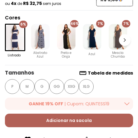
4x
R$ 32,75
ou
de
sem juros
Cores
46%
7%
7%
6%
Abstrato
Preto e
Mescla
Azul
Listrado
Azul
Onça
Chumbo
Tamanhos
Tabela de medidas
P
M
G
GG
XXG
XLG
GANHE 19% OFF
| Cupom: QUINTESS19
Ganhe 19% OFF Extra em qualquer valor, usando o cupom:
QUINTESS19. Válido para toda loja Quintess, até 07/08/2026.
Adicionar na sacola