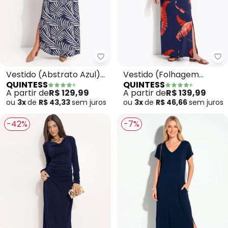
Quintess - Vestido (Abstrato A
Qu
Vestido (Abstrato Azul)
Vestido (Folhagem
QUINTESS
QUINTESS
em Malha de Viscose
Telha) em Malha de
A partir de
R$ 129,99
A partir de
R$ 139,99
Viscose
ou
3x
de
R$ 43,33
sem
juros
ou
3x
de
R$ 46,66
sem
juros
-42%
-7%