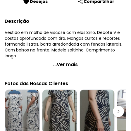
Desejos
Compartilhar
Descrição
Vestido em malha de viscose com elastano. Decote V e
costas aprofundado com tira. Mangas curtas e recortes
formando listras, barra arredondada com fendas laterais.
Com bolsos na frente. Modelo soltinho. Comprimento
longo.
Quintess - Vestido Listrado Longo Soltinho com Fenda
...Ver mais
Código do produto: 3293848
Modelagem: Solto
Fotos das Nossas Clientes
Modelo: Reto
Comprimento da manga: Curta
Comprimento: Longo
Decote frente: V
Decote costas: Aprofundado com tira
Tecido: Malha
Composição: 96% viscose 4% elastano