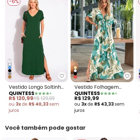
-6%
+
Quintess - Vestido Longo Solti
Quint
Vestido Longo Soltinho
Vestido Folhagem
QUINTESS
QUINTESS
com Fenda Verde
Bege em Malha Fria
R$ 120,99
R$ 129,99
R$ 129,99
ou
3x
de
R$ 40,33
sem
ou
3x
de
R$ 43,33
sem
juros
juros
Você também pode gostar