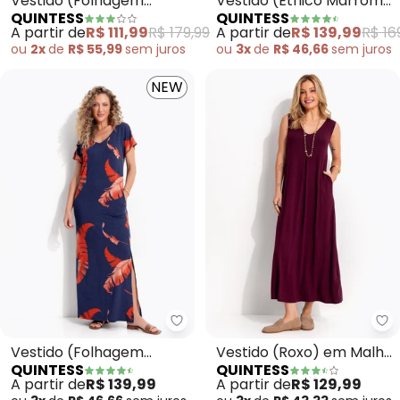
Vestido (Folhagem
Vestido (Étnico Marrom)
QUINTESS
QUINTESS
Barrada) em Malha de
em Malha Fria
A partir de
R$ 111,99
R$ 179,99
A partir de
R$ 139,99
R$ 16
Viscose
ou
2x
de
R$ 55,99
sem
juros
ou
3x
de
R$ 46,66
sem
juros
NEW
Quintess - Vestido (Folhagem T
Qu
Vestido (Folhagem
Vestido (Roxo) em Malha
QUINTESS
QUINTESS
Telha) em Malha de
de Viscose
A partir de
R$ 139,99
A partir de
R$ 129,99
Viscose