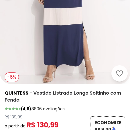
Quin
-6%
QUINTESS
-
Vestido Listrado Longo Soltinho com
Fenda
(
4,6
)
8806
avaliações
R$ 139,99
ECONOMIZE
R$ 130,99
a partir de
R$ 9,00