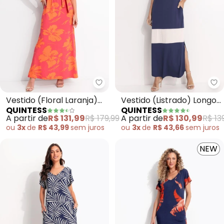
Quintess - Vestido (Floral Lara
Qu
Vestido (Floral Laranja)
Vestido (Listrado) Longo
QUINTESS
QUINTESS
em Malha de Viscose
Soltinho com Fenda
A partir de
R$ 131,99
R$ 179,99
A partir de
R$ 130,99
R$ 13
ou
3x
de
R$ 43,99
sem
juros
ou
3x
de
R$ 43,66
sem
juros
NEW