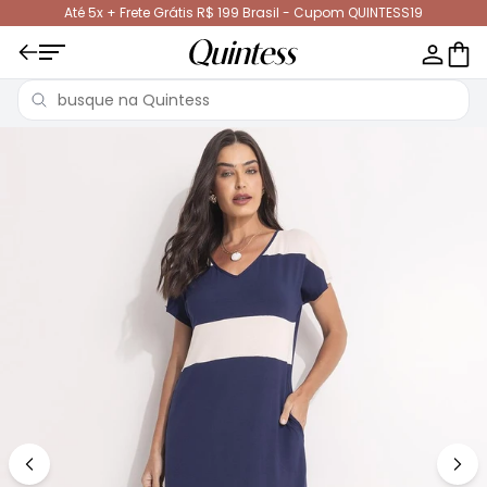
Até 5x + Frete Grátis R$ 199 Brasil - Cupom QUINTESS19