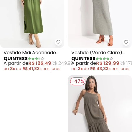
Quintess - Vestido Midi Acetin
Qu
Vestido Midi Acetinado
Vestido (Verde Claro)
QUINTESS
QUINTESS
Verde com Manga
em Malha Devorê
A partir de
R$ 125,49
R$ 249,99
A partir de
R$ 129,99
R$ 17
Morcego e Elástico na
ou
3x
de
R$ 41,83
sem
juros
ou
3x
de
R$ 43,33
sem
juros
Cintura
-47%