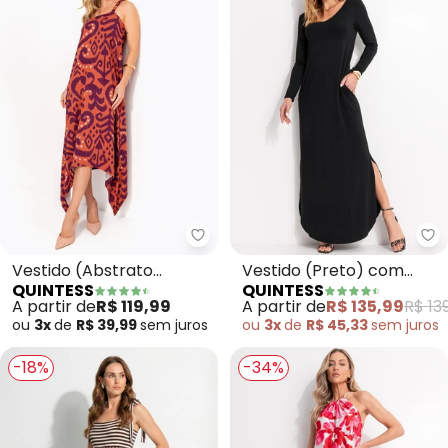
Quintess - Vestido (Abstrato L
Qu
Vestido (Abstrato
Vestido (Preto) com
QUINTESS
QUINTESS
Laranja) em Malha de
Fendas nas Laterais
A partir de
R$ 119,99
A partir de
R$ 135,99
R$ 13
Viscose
ou
3x
de
R$ 39,99
sem
juros
ou
3x
de
R$ 45,33
sem
juros
-18%
-34%