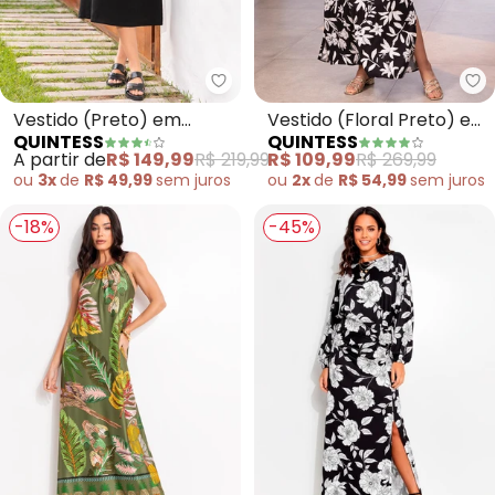
Quintess - Vestido (Preto) em 
Qu
Vestido (Preto) em
Vestido (Floral Preto) em
QUINTESS
QUINTESS
Crepe Plano
Viscose Plana
A partir de
R$ 149,99
R$ 219,99
R$ 109,99
R$ 269,99
ou
3x
de
R$ 49,99
sem
juros
ou
2x
de
R$ 54,99
sem
juros
-18%
-45%