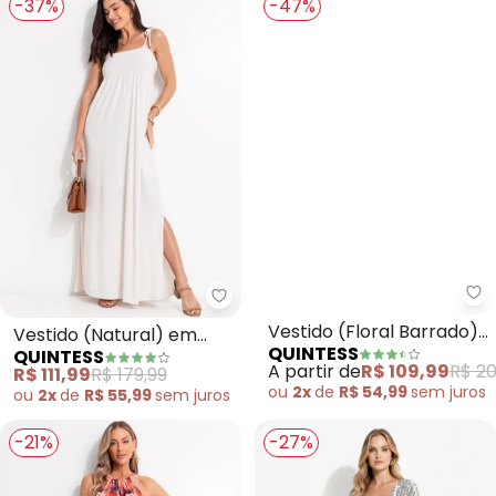
-37%
-47%
Quintess - Vestido (Natural) e
Qu
Vestido (Natural) em
Vestido (Floral Barrado)
QUINTESS
QUINTESS
Malha Texturizada
em Malha Fria
R$ 111,99
R$ 179,99
A partir de
R$ 109,99
R$ 20
ou
2x
de
R$ 55,99
sem
juros
ou
2x
de
R$ 54,99
sem
juros
-21%
-27%