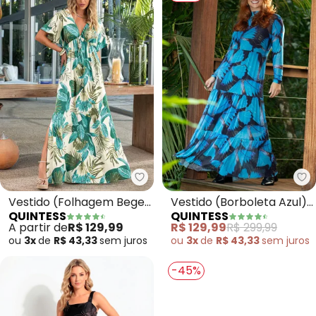
Quintess - Vestido (Folhagem B
Qu
Vestido (Folhagem Bege)
Vestido (Borboleta Azul)
QUINTESS
QUINTESS
em Malha Fria
em Tule
A partir de
R$ 129,99
R$ 129,99
R$ 299,99
ou
3x
de
R$ 43,33
sem
juros
ou
3x
de
R$ 43,33
sem
juros
-45%