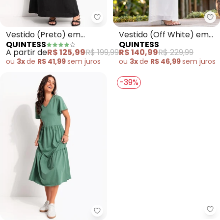
Quintess - Vestido (Preto) em 
Qu
Vestido (Preto) em
Vestido (Off White) em
QUINTESS
QUINTESS
Crepe Plano
Chiffon
A partir de
R$ 125,99
R$ 199,99
R$ 140,99
R$ 229,99
ou
3x
de
R$ 41,99
sem
juros
ou
3x
de
R$ 46,99
sem
juros
-39%
Quintess - Vestido (Verde) em
Qu