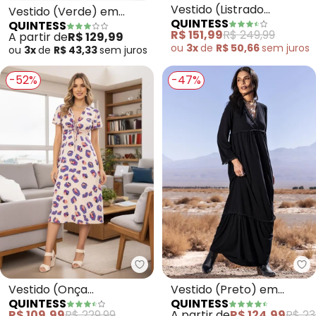
Vestido (Verde) em
Vestido (Listrado
QUINTESS
QUINTESS
Malha de Algodão
Mostarda) em Algodão
A partir de
R$ 129,99
R$ 151,99
R$ 249,99
ou
3x
de
R$ 43,33
sem
juros
ou
3x
de
R$ 50,66
sem
juros
-52%
-47%
Quintess - Vestido (Onça Geom
Qu
Vestido (Onça
Vestido (Preto) em
QUINTESS
QUINTESS
Geométrica) em Crepe
Malha Crepe
R$ 109,99
R$ 229,99
A partir de
R$ 124,99
R$ 23