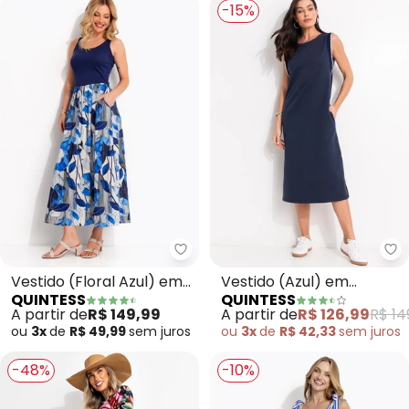
-15%
Quintess - Vestido (Floral Azul)
Qu
Vestido (Floral Azul) em
Vestido (Azul) em
QUINTESS
QUINTESS
Malha Fria
Moletom
A partir de
R$ 149,99
A partir de
R$ 126,99
R$ 14
ou
3x
de
R$ 49,99
sem
juros
ou
3x
de
R$ 42,33
sem
juros
-48%
-10%