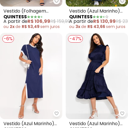
Quintess - Vestido (Folhagem 
Qu
Vestido (Folhagem
Vestido (Azul Marinho)
QUINTESS
QUINTESS
Marinho) Longo com
em Crepe Plano
A partir de
R$ 106,99
R$ 159,99
A partir de
R$ 130,99
R$ 23
Fendas
ou
2x
de
R$ 53,49
sem
juros
ou
3x
de
R$ 43,66
sem
juros
-6%
-47%
Quintess - Vestido (Azul Marin
Qu
Vestido (Azul Marinho)
Vestido (Azul Marinho)