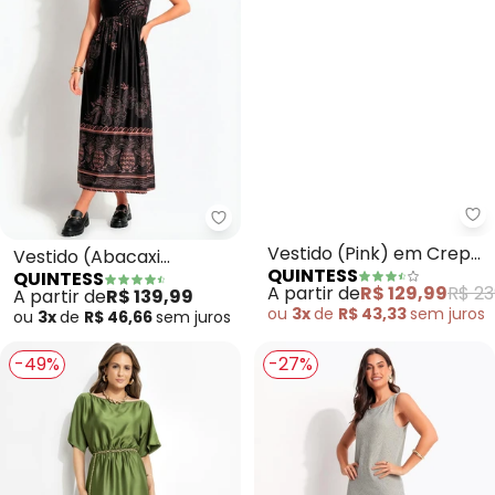
Quintess - Vestido (Abacaxi Tro
Qu
Vestido (Abacaxi
Vestido (Pink) em Crepe
QUINTESS
QUINTESS
Tropical) Preto em
Plano
A partir de
R$ 139,99
A partir de
R$ 129,99
R$ 23
Malha Fria
ou
3x
de
R$ 46,66
sem
juros
ou
3x
de
R$ 43,33
sem
juros
-49%
-27%