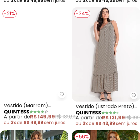
ou
3x
de
R$ 46,66
sem
juros
ou
3x
de
R$ 43,33
sem
juros
-21%
-34%
Quintess - Vestido (Marrom) Vi
Qu
Vestido (Marrom)
Vestido (Listrado Preto)
QUINTESS
QUINTESS
Viscose Plana Sarjada
em Viscose Plana
A partir de
R$ 149,99
R$ 189,99
A partir de
R$ 131,99
R$ 199
ou
3x
de
R$ 49,99
sem
juros
ou
3x
de
R$ 43,99
sem
juros
-56%