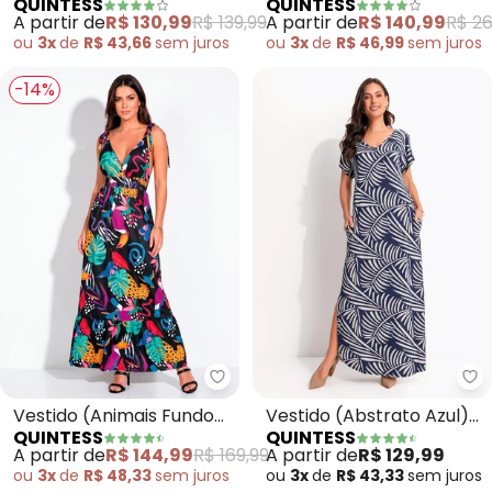
QUINTESS
QUINTESS
em Malha de Viscose
em Cetim
A partir de
R$ 130,99
R$ 139,99
A partir de
R$ 140,99
R$ 26
ou
3x
de
R$ 43,66
sem
juros
ou
3x
de
R$ 46,99
sem
juros
-14%
Quintess - Vestido (Animais Fu
Qu
Vestido (Animais Fundo
Vestido (Abstrato Azul)
QUINTESS
QUINTESS
Preto) com Alças e
em Malha de Viscose
A partir de
R$ 144,99
R$ 169,99
A partir de
R$ 129,99
Babado
ou
3x
de
R$ 48,33
sem
juros
ou
3x
de
R$ 43,33
sem
juros