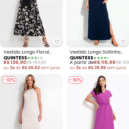
Quintess - Vestido Longo Flora
Qu
Vestido Longo Floral
Vestido Longo Soltinho
QUINTESS
QUINTESS
Artístico em Malha de
com Fenda (Azul)
R$ 136,90
R$ 163,90
A partir de
R$ 119,99
R$ 129
Viscose com Manga 3/4
ou
3x
de
R$ 45,63
sem
juros
ou
3x
de
R$ 39,99
sem
juros
-33%
-30%