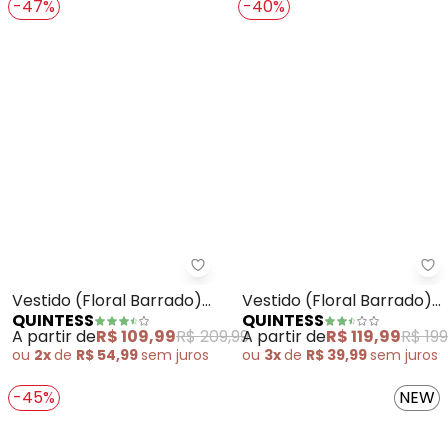
-47%
-40%
Quintess - Vestido (Floral Barr
Qu
Vestido (Floral Barrado)
Vestido (Floral Barrado)
QUINTESS
QUINTESS
em Malha Fria
em Malha Fria
A partir de
R$ 109,99
R$ 209,99
A partir de
R$ 119,99
R$ 199
ou
2x
de
R$ 54,99
sem
juros
ou
3x
de
R$ 39,99
sem
juros
-45%
NEW