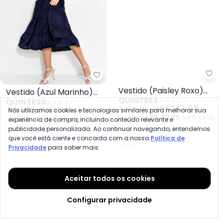
Quintess - Vestido (Azul Marin
Qu
Vestido (Azul Marinho)
Vestido (Paisley Roxo)
Nós utilizamos cookies e tecnologias similares para melhorar sua
QUINTESS
QUINTESS
em Cetim
em Malha Fria
experiência de compra, incluindo conteúdo relevante e
A partir de
R$ 140,99
R$ 269,99
A partir de
R$ 149,99
publicidade personalizada. Ao continuar navegando, entendemos
ou
3x
de
R$ 46,99
sem
juros
ou
3x
de
R$ 49,99
sem
juros
que você está ciente e concorda com a nossa
Política de
Privacidade
para saber mais.
-37%
Aceitar todos os cookies
Configurar privacidade