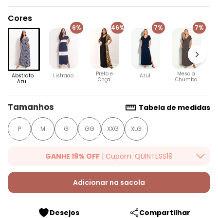
Cores
6%
46%
7%
7%
Preto e
Mescla
Abstrato
Listrado
Azul
Onça
Chumbo
Azul
Tamanhos
Tabela de medidas
P
M
G
GG
XXG
XLG
GANHE 19% OFF
| Cupom: QUINTESS19
Ganhe 19% OFF Extra em qualquer valor, usando o cupom:
QUINTESS19. Válido para toda loja Quintess, até 07/08/2026.
Adicionar na sacola
Desejos
Compartilhar