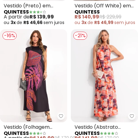
Vestido (Preto) em
Vestido (Off White) em
QUINTESS
QUINTESS
Moletom
Chiffon
A partir de
R$ 139,99
R$ 140,99
R$ 229,99
ou
3x
de
R$ 46,66
sem
juros
ou
3x
de
R$ 46,99
sem
juros
-16%
-21%
Quintess - Vestido (Folhagem B
Qu
Vestido (Folhagem
Vestido (Abstrato
QUINTESS
QUINTESS
Bordada Localizada) em
Colorido) em Malha Fria