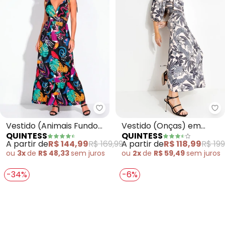
Quintess - Vestido (Animais Fu
Qu
Vestido (Animais Fundo
Vestido (Onças) em
QUINTESS
QUINTESS
Preto) com Alças e
Malha Fria
A partir de
R$ 144,99
R$ 169,99
A partir de
R$ 118,99
R$ 199
Babado
ou
3x
de
R$ 48,33
sem
juros
ou
2x
de
R$ 59,49
sem
juros
-34%
-6%