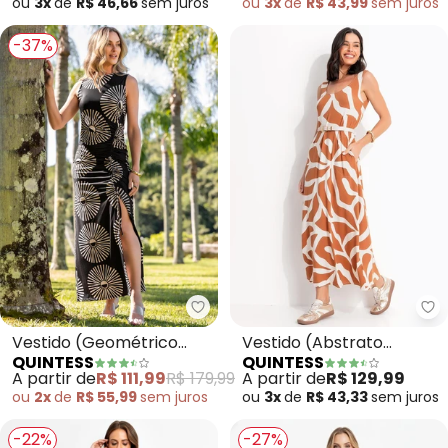
ou
3x
de
R$ 46,66
sem
juros
ou
3x
de
R$ 43,99
sem
juros
-37%
Quintess - Vestido (Geométrico
Qu
Vestido (Geométrico
Vestido (Abstrato
QUINTESS
QUINTESS
Bicolor) em Malha Fria
Caramelo) em Malha de
A partir de
R$ 111,99
R$ 179,99
A partir de
R$ 129,99
Viscolycra
ou
2x
de
R$ 55,99
sem
juros
ou
3x
de
R$ 43,33
sem
juros
-22%
-27%