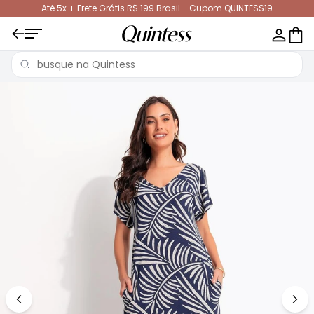
Até 5x + Frete Grátis R$ 199 Brasil - Cupom QUINTESS19