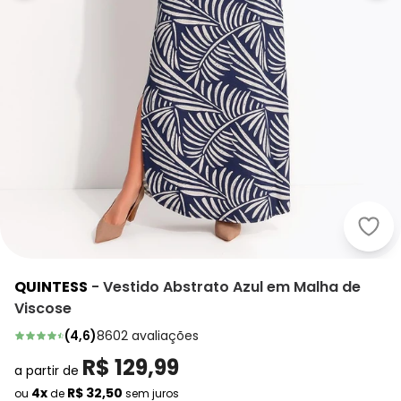
Quin
QUINTESS
-
Vestido Abstrato Azul em Malha de
Viscose
(
4,6
)
8602
avaliações
R$ 129,99
a partir de
4x
R$ 32,50
ou
de
sem juros