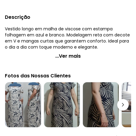
Descrição
Vestido longo em malha de viscose com estampa
folhagem em azul e branco. Modelagem reta com decote
em V e mangas curtas que garantem conforto. Ideal para
o dia a dia com toque moderno e elegante.
Quintess - Vestido Abstrato Azul em Malha de Viscose
...Ver mais
Código do produto: 3901203
Modelagem: Ampla
Fotos das Nossas Clientes
Comprimento da manga: Curta
Modelo da manga: Ampla
Comprimento: Longo
Decote frente: V
Decote costas: Redondo
Complemento: Bolso lateral
Tecido: Malha de viscose com elastano 190g 96% viscose,
4% elastano meia malha
Uso casual: Sim