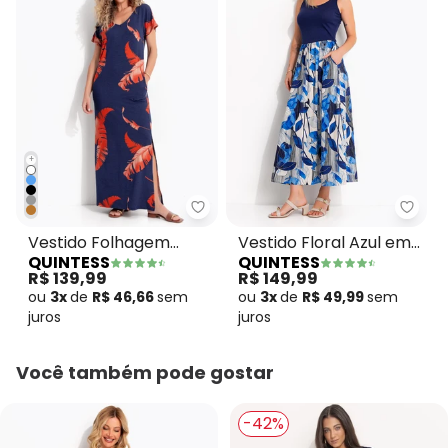
+
Quintess - Vestido Folhagem Te
Quint
Vestido Folhagem
Vestido Floral Azul em
QUINTESS
QUINTESS
Telha em Malha de
Malha Fria
R$ 139,99
R$ 149,99
Viscose
ou
3x
de
R$ 46,66
sem
ou
3x
de
R$ 49,99
sem
juros
juros
Você também pode gostar
-42%