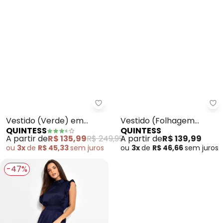
Quintess - Vestido (Verde) em 
Qu
Vestido (Verde) em
Vestido (Folhagem
QUINTESS
QUINTESS
Viscose Plana
Barrado) em Malha
A partir de
R$ 135,99
R$ 249,99
A partir de
R$ 139,99
Texturizada
ou
3x
de
R$ 45,33
sem
juros
ou
3x
de
R$ 46,66
sem
juros
-47%