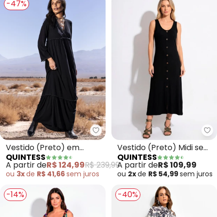
-47%
Quintess - Vestido (Preto) em 
Qu
Vestido (Preto) em
Vestido (Preto) Midi sem
QUINTESS
QUINTESS
Malha Crepe
Mangas com Botões
A partir de
R$ 124,99
R$ 239,99
A partir de
R$ 109,99
ou
3x
de
R$ 41,66
sem
juros
ou
2x
de
R$ 54,99
sem
juros
-14%
-40%