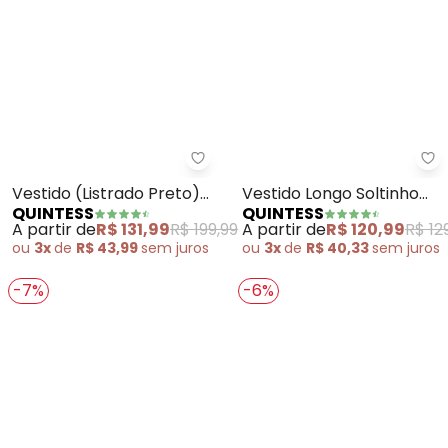
Quintess - Vestido (Listrado Pr
Qu
Vestido (Listrado Preto)
Vestido Longo Soltinho
QUINTESS
QUINTESS
em Viscose Plana
com Fenda (Preto)
A partir de
R$ 131,99
R$ 199,99
A partir de
R$ 120,99
R$ 12
ou
3x
de
R$ 43,99
sem
juros
ou
3x
de
R$ 40,33
sem
juros
-7%
-6%