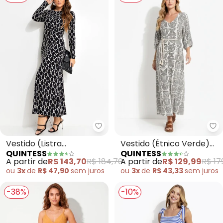
Quintess - Vestido (Listra Des
Qu
Vestido (Listra
Vestido (Étnico Verde)
QUINTESS
QUINTESS
Desconstruída) em
em Malha de Viscose
A partir de
R$ 143,70
R$ 184,70
A partir de
R$ 129,99
R$ 17
Malha de Viscose
ou
3x
de
R$ 47,90
sem
juros
ou
3x
de
R$ 43,33
sem
juros
-38%
-10%