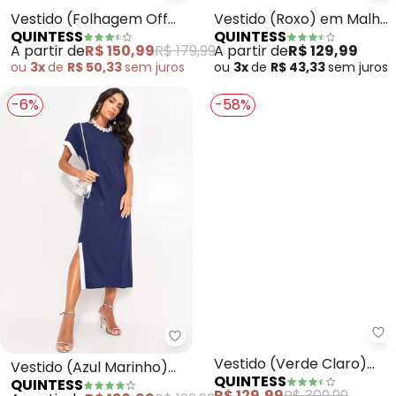
Quintess - Vestido (Folhagem O
Qu
Vestido (Folhagem Off
Vestido (Roxo) em Malha
QUINTESS
QUINTESS
White) em Malha Fria
de Viscose
A partir de
R$ 150,99
R$ 179,99
A partir de
R$ 129,99
ou
3x
de
R$ 50,33
sem
juros
ou
3x
de
R$ 43,33
sem
juros
-6%
-58%
Quintess - Vestido (Azul Marin
Qu
Vestido (Azul Marinho)
Vestido (Verde Claro)