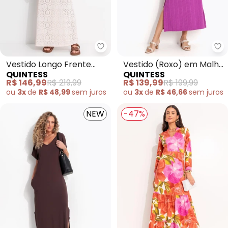
Quintess - Vestido Longo Frent
Qu
Vestido Longo Frente
Vestido (Roxo) em Malha
QUINTESS
QUINTESS
Única em Malha Laise
Texturizada
R$ 146,99
R$ 219,99
R$ 139,99
R$ 199,99
com Alça Cruzada
ou
3x
de
R$ 48,99
sem
juros
ou
3x
de
R$ 46,66
sem
juros
NEW
-47%