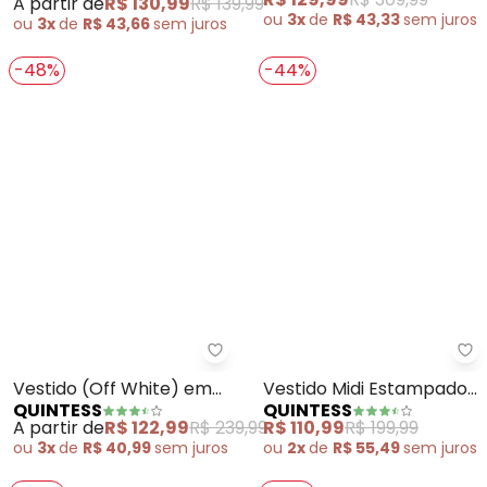
QUINTESS
QUINTESS
em Malha de Viscose
em Viscose Plana
A partir de
R$ 130,99
R$ 139,99
R$ 129,99
R$ 309,99
ou
3x
de
R$ 43,66
sem
juros
ou
3x
de
R$ 43,33
sem
juros
-48%
-44%
Quintess - Vestido (Off White) 
Qu
Vestido (Off White) em
Vestido Midi Estampado
QUINTESS
QUINTESS
Chiffon
em Malha Fria com Gola
A partir de
R$ 122,99
R$ 239,99
R$ 110,99
R$ 199,99
Laço e Manga 3/4
ou
3x
de
R$ 40,99
sem
juros
ou
2x
de
R$ 55,49
sem
juros