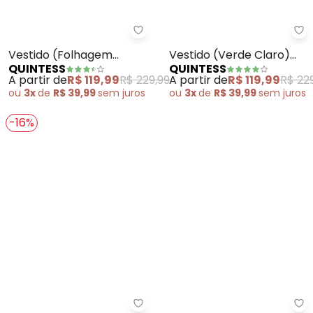
Quintess - Vestido (Folhagem B
Qu
Vestido (Folhagem
Vestido (Verde Claro)
QUINTESS
QUINTESS
Barrada) em Malha Fria
em Tecido Plano
A partir de
R$ 119,99
R$ 229,99
A partir de
R$ 119,99
R$ 22
Jacquard Ace
ou
3x
de
R$ 39,99
sem
juros
ou
3x
de
R$ 39,99
sem
juros
-16%