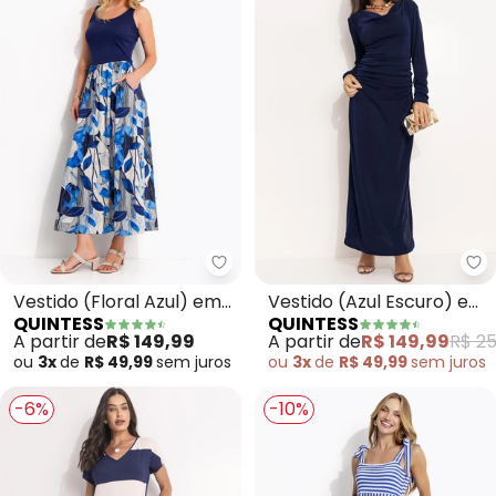
Quintess - Vestido (Floral Azul)
Qu
Vestido (Floral Azul) em
Vestido (Azul Escuro) em
QUINTESS
QUINTESS
Malha Fria
Malha Flow
A partir de
R$ 149,99
A partir de
R$ 149,99
R$ 25
ou
3x
de
R$ 49,99
sem
juros
ou
3x
de
R$ 49,99
sem
juros
-6%
-10%