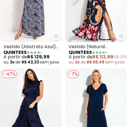
Quintess - Vestido (Abstrato A
Qu
Vestido (Abstrato Azul)
Vestido (Natural
QUINTESS
QUINTESS
em Malha de Viscose
Tropical) em Malha Fria
A partir de
R$ 129,99
A partir de
R$ 112,99
R$ 219
ou
3x
de
R$ 43,33
sem
juros
ou
2x
de
R$ 56,49
sem
juros
-47%
-7%