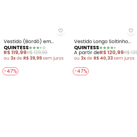
Quintess - Vestido (Bordô) em 
Qu
Vestido (Bordô) em
Vestido Longo Soltinho
QUINTESS
QUINTESS
Malha de Algodão
com Fenda (Verde)
R$ 119,99
R$ 129,99
A partir de
R$ 120,99
R$ 12
ou
3x
de
R$ 39,99
sem
juros
ou
3x
de
R$ 40,33
sem
juros
-47%
-47%