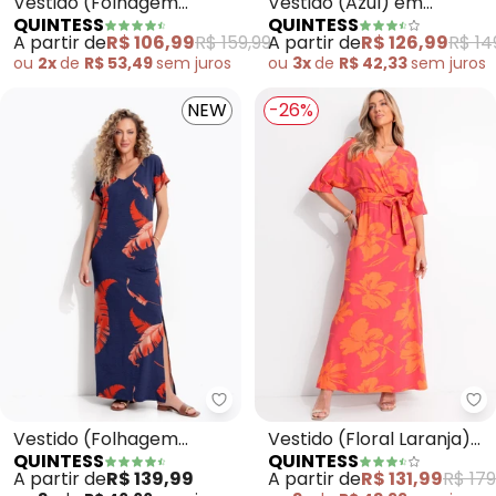
Vestido (Folhagem
Vestido (Azul) em
QUINTESS
QUINTESS
Marinho) Longo com
Moletom
A partir de
R$ 106,99
R$ 159,99
A partir de
R$ 126,99
R$ 14
Fendas
ou
2x
de
R$ 53,49
sem
juros
ou
3x
de
R$ 42,33
sem
juros
NEW
-26%
Quintess - Vestido (Folhagem T
Qu
Vestido (Folhagem
Vestido (Floral Laranja)
QUINTESS
QUINTESS
Telha) em Malha de
em Malha de Viscose
A partir de
R$ 139,99
A partir de
R$ 131,99
R$ 179
Viscose