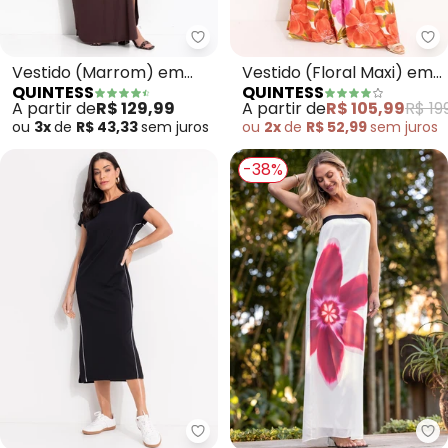
Quintess - Vestido (Marrom) e
Qu
Vestido (Marrom) em
Vestido (Floral Maxi) em
QUINTESS
QUINTESS
Malha de Viscose
Malha Fria
A partir de
R$ 129,99
A partir de
R$ 105,99
R$ 19
ou
3x
de
R$ 43,33
sem
juros
ou
2x
de
R$ 52,99
sem
juros
-38%
Quintess - Vestido (Preto) em
Qu