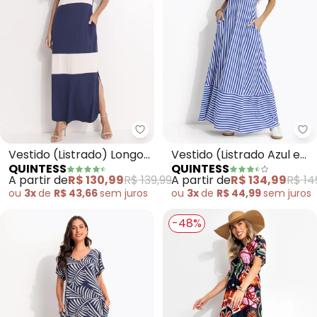
Quintess - Vestido (Listrado) L
Qu
Vestido (Listrado) Longo
Vestido (Listrado Azul e
QUINTESS
QUINTESS
Soltinho com Fenda
Branco) em Canelado
A partir de
R$ 130,99
R$ 139,99
A partir de
R$ 134,99
R$ 14
ou
3x
de
R$ 43,66
sem
juros
ou
3x
de
R$ 44,99
sem
juros
-48%