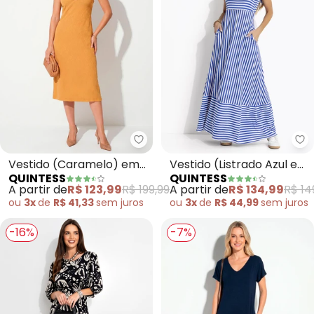
Quintess - Vestido (Caramelo)
Qu
Vestido (Caramelo) em
Vestido (Listrado Azul e
QUINTESS
QUINTESS
Tecido Plano Jacquard
Branco) em Canelado
A partir de
R$ 123,99
R$ 199,99
A partir de
R$ 134,99
R$ 14
Cetim
ou
3x
de
R$ 41,33
sem
juros
ou
3x
de
R$ 44,99
sem
juros
-16%
-7%