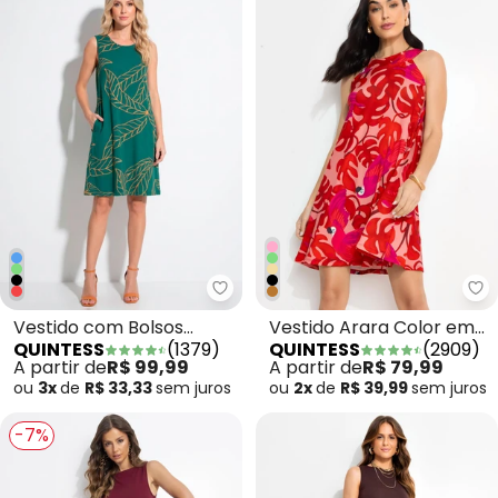
Quintess - Vestido com Bolsos
Qu
Vestido com Bolsos
Vestido Arara Color em
QUINTESS
(
1379
)
QUINTESS
(
2909
)
Folhagem Verde
Malha Fria
A partir de
R$ 99,99
A partir de
R$ 79,99
ou
3x
de
R$ 33,33
sem
juros
ou
2x
de
R$ 39,99
sem
juros
-7%