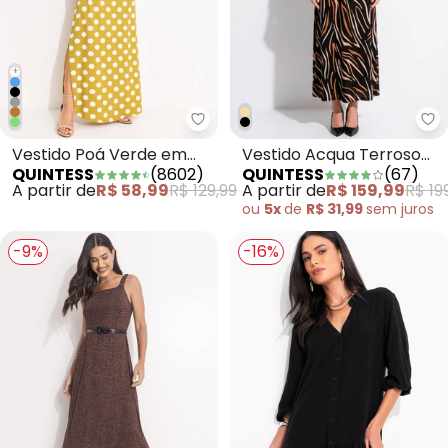
+
Quintess - Vestido Poá Verde e
Qu
Vestido Poá Verde em
Vestido Acqua Terroso
QUINTESS
(
8602
)
QUINTESS
(
67
)
Malha de Viscose
em Malha de Viscose
A partir de
R$ 58,99
R$ 129,99
A partir de
R$ 159,99
R$ 19
ou
5x
de
R$ 31,99
sem
juros
-9%
-16%