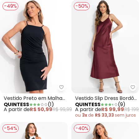
-49%
-50%
Quintess - Vestido Preto em M
Vestido Preto em Malha
Vestido Slip Dress Bordô
QUINTESS
(
1
)
QUINTESS
(
9
)
Crepe
em Crepe Plano
A partir de
R$ 50,99
R$ 99,99
A partir de
R$ 99,99
R$ 199
ou
3x
de
R$ 33,33
sem
juros
-54%
-40%