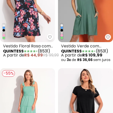
+
+
Qu
Quintess - Vestido Floral Rosa
Vestido Verde com
Vestido Floral Rosa com
QUINTESS
(
8531
)
QUINTESS
(
8531
)
Bolsos e Mangas Curtas
Bolsos e Mangas Curtas
A partir de
R$ 109,99
A partir de
R$ 44,99
R$ 99,99
ou
3x
de
R$ 36,66
sem
juros
-55%