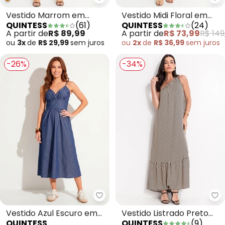
Quintess - Vestido Marrom em
Qu
Vestido Marrom em
Vestido Midi Floral em
QUINTESS
(
61
)
QUINTESS
(
24
)
Malha Crepe
Malha Fria com Alças de
A partir de
R$ 89,99
A partir de
R$ 73,99
R$ 149
Amarração
ou
3x
de
R$ 29,99
sem
juros
ou
2x
de
R$ 36,99
sem
juros
-26%
-34%
Quintess - Vestido Azul Escuro
Qu
Vestido Azul Escuro em
Vestido Listrado Preto
QUINTESS
QUINTESS
(
9
)