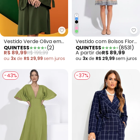
+
Quintess - Vestido Verde Oliva 
Qu
Vestido Verde Oliva em
Vestido com Bolsos Floral
QUINTESS
(
2
)
QUINTESS
(
8531
)
Viscose Plana
Étnico
R$ 89,99
R$ 199,99
A partir de
R$ 89,99
ou
3x
de
R$ 29,99
sem
juros
ou
3x
de
R$ 29,99
sem
juros
-43%
-37%