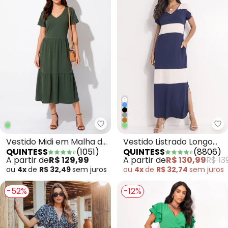
+
Quintess - Vestido Midi em Malh
Qu
Vestido Midi em Malha de
Vestido Listrado Longo
QUINTESS
(
1051
)
QUINTESS
(
8806
)
Algodão Verde Militar
Soltinho com Fenda
A partir de
R$ 129,99
A partir de
R$ 130,99
R$ 13
ou
4x
de
R$ 32,49
sem
juros
ou
4x
de
R$ 32,74
sem
juros
-52%
-12%