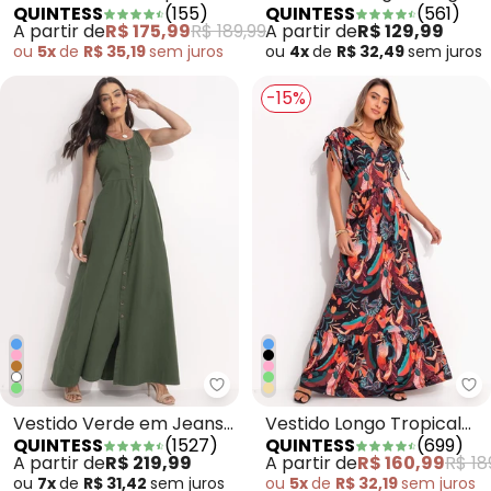
QUINTESS
(
155
)
QUINTESS
(
561
)
em Malha Fria
em Malha Fria
A partir de
R$ 175,99
R$ 189,99
A partir de
R$ 129,99
ou
5x
de
R$ 35,19
sem
juros
ou
4x
de
R$ 32,49
sem
juros
-15%
Quintess - Vestido Verde em Je
Qu
Vestido Verde em Jeans
Vestido Longo Tropical
QUINTESS
(
1527
)
QUINTESS
(
699
)
Leve
Preto com Amarrações
A partir de
R$ 219,99
A partir de
R$ 160,99
R$ 18
ou
7x
de
R$ 31,42
sem
juros
ou
5x
de
R$ 32,19
sem
juros