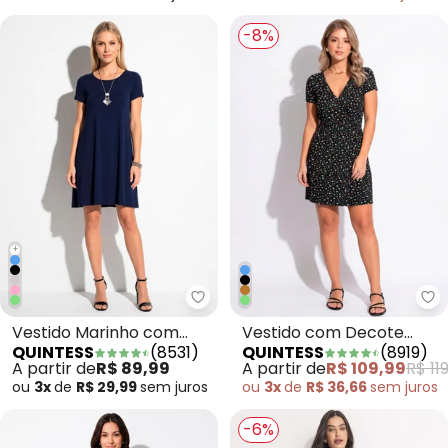
-8%
+
Quintess - Vestido Marinho com
Qu
Vestido Marinho com
Vestido com Decote
QUINTESS
(
8531
)
QUINTESS
(
8919
)
Bolsos e Mangas Curtas
Transpassado Floral
A partir de
R$ 89,99
A partir de
R$ 109,99
R$ 11
Preto
ou
3x
de
R$ 29,99
sem
juros
ou
3x
de
R$ 36,66
sem
juros
-6%