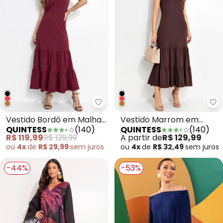
Quintess - Vestido Bordô em M
Qu
Vestido Bordô em Malha
Vestido Marrom em
QUINTESS
(
140
)
QUINTESS
(
140
)
de Algodão
Malha de Algodão
R$ 119,99
R$ 129,99
A partir de
R$ 129,99
ou
4x
de
R$ 29,99
sem
juros
ou
4x
de
R$ 32,49
sem
juros
-44%
-53%