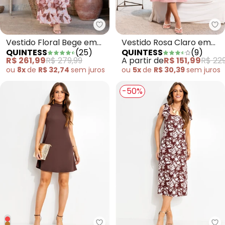
Quintess - Vestido Floral Bege 
Qu
Vestido Floral Bege em
Vestido Rosa Claro em
QUINTESS
(
25
)
QUINTESS
(
9
)
Tule
Viscose com Poliéster
R$ 261,99
R$ 279,99
A partir de
R$ 151,99
R$ 229
ou
8x
de
R$ 32,74
sem
juros
ou
5x
de
R$ 30,39
sem
juros
-50%