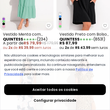
+
Quintess - Vestido Menta com 
Qu
Vestido Menta com
Vestido Preto com Bolsos
QUINTESS
(
234
)
QUINTESS
(
8531
)
Babados e Alças para
e Mangas Curtas
A partir de
R$ 79,99
R$ 179,99
R$ 87,99
Amarrar
ou
2x
de
R$ 39,99
sem
juros
ou
2x
de
R$ 43,99
sem
juros
Nós utilizamos cookies e tecnologias similares para melhorar sua
experiência de compra, incluindo conteúdo relevante e
-52%
-50%
publicidade personalizada. Ao continuar navegando, entendemos
que você está ciente e concorda com a nossa
Política de
Privacidade
para saber mais.
Aceitar todos os cookies
Configurar privacidade