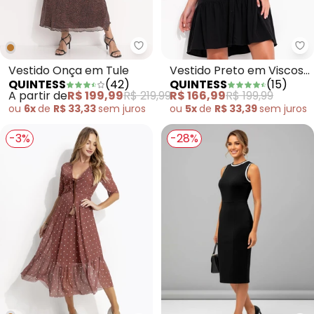
Quintess - Vestido Onça em Tul
Qu
Vestido Onça em Tule
Vestido Preto em Viscose
QUINTESS
(
42
)
QUINTESS
(
15
)
Plana
A partir de
R$ 199,99
R$ 219,99
R$ 166,99
R$ 199,99
ou
6x
de
R$ 33,33
sem
juros
ou
5x
de
R$ 33,39
sem
juros
-3%
-28%