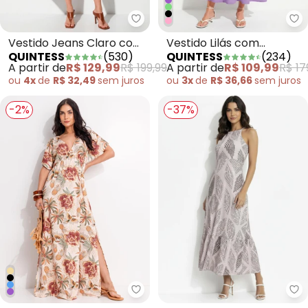
Quintess - Vestido Jeans Claro
Qu
Vestido Jeans Claro com
Vestido Lilás com
QUINTESS
(
530
)
QUINTESS
(
234
)
Bolsos
Babados e Alças para
A partir de
R$ 129,99
R$ 199,99
A partir de
R$ 109,99
R$ 17
Amarrar
ou
4x
de
R$ 32,49
sem
juros
ou
3x
de
R$ 36,66
sem
juros
-2%
-37%
Quintess - Vestido Sol Tropical
Qu