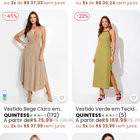
ou
3x
de
R$ 37,33
sem
juros
ou
8x
de
R$ 30,24
sem
juros
-45%
-22%
Quintess - Vestido Bege Claro 
Qu
Vestido Bege Claro em
Vestido Verde em Tecido
QUINTESS
(
172
)
QUINTESS
(
5
)
Malha de Viscose
Alfaiataria de Viscose
A partir de
R$ 75,99
R$ 139,99
A partir de
R$ 169,99
R$ 21
ou
2x
de
R$ 37,99
sem
juros
ou
5x
de
R$ 33,99
sem
juros