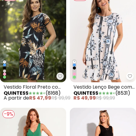
+
+
Quintess - Vestido Floral Pret
Qu
Vestido Floral Preto com
Vestido Lenço Bege com
QUINTESS
(
8168
)
QUINTESS
(
8531
)
Bolsos e Mangas Curtas
Bolsos e Mangas Curtas
A partir de
R$ 47,99
R$ 99,99
R$ 49,99
R$ 99,99
-9%