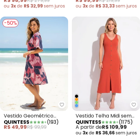
R$ 99,99
R$ 219,99
R$ 98,99
R$ 279,99
ou
3x
de
R$ 33,33
sem
juros
ou
3x
de
R$ 32,99
sem
juros
-50%
Quintess - Vestido Geométric
Qu
Vestido Geométrico
Vestido Telha Midi sem
QUINTESS
(
193
)
QUINTESS
(
1175
)
Rosado com Mangas
Mangas com Botões
R$ 49,99
R$ 99,99
A partir de
R$ 109,99
Amplas
ou
3x
de
R$ 36,66
sem
juros