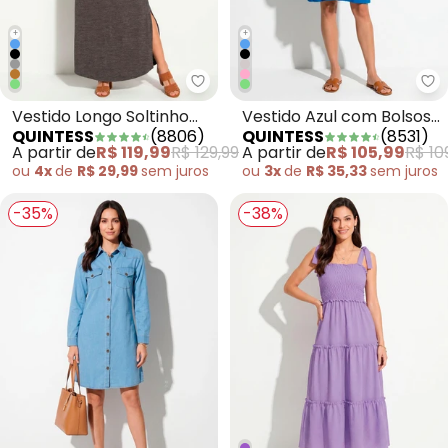
+
+
Quintess - Vestido Longo Solt
Qu
Vestido Longo Soltinho
Vestido Azul com Bolsos
QUINTESS
(
8806
)
QUINTESS
(
8531
)
com Fenda Mescla
e Mangas Curtas
A partir de
R$ 119,99
R$ 129,99
A partir de
R$ 105,99
R$ 10
Chumbo
ou
4x
de
R$ 29,99
sem
juros
ou
3x
de
R$ 35,33
sem
juros
-35%
-38%