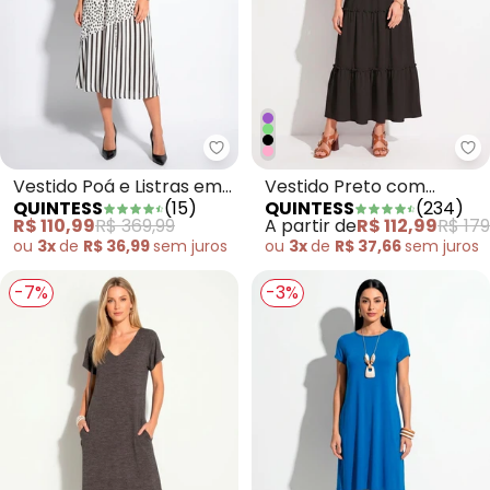
Quintess - Vestido Poá e Listra
Qu
Vestido Poá e Listras em
Vestido Preto com
QUINTESS
(
15
)
QUINTESS
(
234
)
Viscose Plana
Babados e Alças para
R$ 110,99
R$ 369,99
A partir de
R$ 112,99
R$ 179
Amarrar
ou
3x
de
R$ 36,99
sem
juros
ou
3x
de
R$ 37,66
sem
juros
-7%
-3%