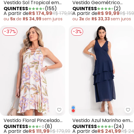
Vestido Sol Tropical em
Vestido Geométrico
QUINTESS
(
155
)
QUINTESS
(
2
)
Malha Fria
Listrado em Canelado
A partir de
R$ 174,99
R$ 179,99
A partir de
R$ 99,99
R$ 159
ou
5x
de
R$ 34,99
sem
juros
ou
3x
de
R$ 33,33
sem
juros
-37%
-3%
Quintess - Vestido Floral Pince
Qu
Vestido Floral Pincelado
Vestido Azul Marinho em
QUINTESS
(
8
)
QUINTESS
(
24
)
em Viscose Plana
Chiffon
A partir de
R$ 111,99
R$ 179,99
A partir de
R$ 241,99
R$ 24