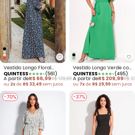
Quintess - Vestido Longo Flora
Qu
Vestido Longo Floral
Vestido Longo Verde com
QUINTESS
(
561
)
QUINTESS
(
495
)
Preto com Decote
Cinto
A partir de
R$ 66,99
R$ 139,99
A partir de
R$ 209,99
R$ 2
Profundo
ou
2x
de
R$ 33,49
sem
juros
ou
7x
de
R$ 29,99
sem
juros
-70%
-37%