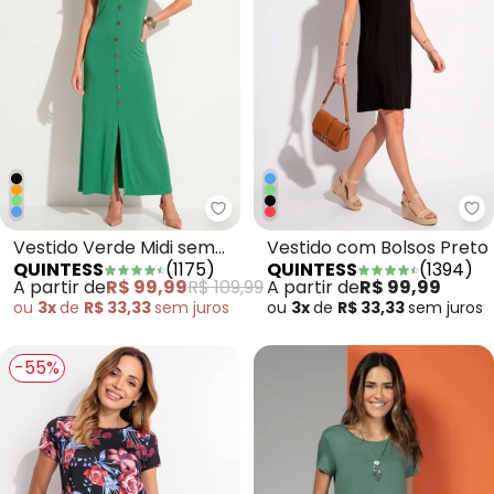
Quintess - Vestido Verde Midi
Qu
Vestido Verde Midi sem
Vestido com Bolsos Preto
QUINTESS
(
1175
)
QUINTESS
(
1394
)
Mangas com Botões
A partir de
R$ 99,99
R$ 109,99
A partir de
R$ 99,99
ou
3x
de
R$ 33,33
sem
juros
ou
3x
de
R$ 33,33
sem
juros
-55%