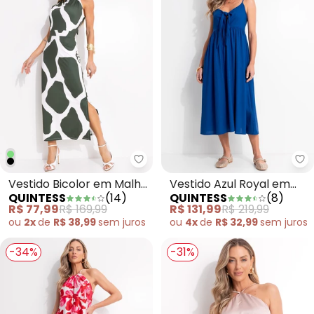
Quintess - Vestido Bicolor em M
Qu
Vestido Bicolor em Malha
Vestido Azul Royal em
QUINTESS
(
14
)
QUINTESS
(
8
)
Fria
Linho
R$ 77,99
R$ 169,99
R$ 131,99
R$ 219,99
ou
2x
de
R$ 38,99
sem
juros
ou
4x
de
R$ 32,99
sem
juros
-34%
-31%