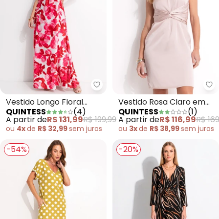
Quintess - Vestido Longo Flora
Qu
Vestido Longo Floral
Vestido Rosa Claro em
QUINTESS
(
4
)
QUINTESS
(
1
)
Soltinho com Decote
Crepe Plano Acetinado
A partir de
R$ 131,99
R$ 199,99
A partir de
R$ 116,99
R$ 169
Halter e Amarração
ou
4x
de
R$ 32,99
sem
juros
ou
3x
de
R$ 38,99
sem
juros
-54%
-20%