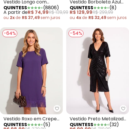
Vestido Longo com
Vestido Borboleta Azul
QUINTESS
(
8806
)
QUINTESS
(
8
)
Recorte Vertical Preto e
em Tule
A partir de
R$ 74,99
R$ 139,99
R$ 129,99
R$ 299,99
Onça
ou
2x
de
R$ 37,49
sem
juros
ou
4x
de
R$ 32,49
sem
juros
-64%
-54%
Qu
Quintess - Vestido Roxo em Cre
Vestido Preto Metalizado
Vestido Roxo em Crepe
QUINTESS
(
32
)
QUINTESS
(
5
)
com Franzido
Plano com Franjas