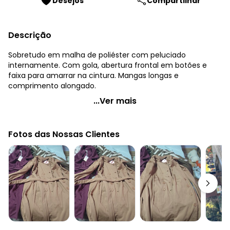
Desejos
Compartilhar
Descrição
Sobretudo em malha de poliéster com peluciado
internamente. Com gola, abertura frontal em botões e
faixa para amarrar na cintura. Mangas longas e
comprimento alongado.
Quintess - Sobretudo Alongado Pink com Faixa e Botões
...Ver mais
Código do produto: 3466444
Modelagem: Solto
Fotos das Nossas Clientes
Comprimento da manga: Longa
Comprimento: Alongado
Cinto: No mesmo tecido
Complemento: Recorte anatômico
Fechamento: Botão
Tecido: Meia malha com pelucia
Composição: 100% poliéster
Histórico de preços