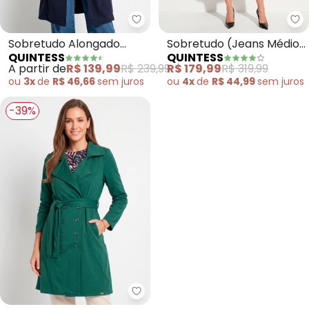
Quintess - Sobretudo Alongado
Qu
Sobretudo Alongado
Sobretudo (Jeans Médio)
QUINTESS
QUINTESS
(Marinho) com Faixa e
em Jeans
A partir de
R$ 139,99
R$ 239,99
R$ 179,99
R$ 319,99
Botões
ou
3x
de
R$ 46,66
sem
juros
ou
4x
de
R$ 44,99
sem
juros
-39%
Quintess - Sobretudo Alongado