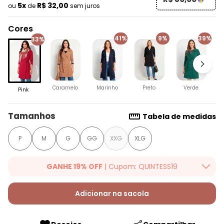
5x
R$ 32,00
ou
de
sem juros
Cores
41%
9%
39%
33%
V
Caramelo
Marinho
Preto
Verde
Pink
Tamanhos
Tabela de medidas
P
M
G
GG
XXG
XLG
GANHE 19% OFF
| Cupom: QUINTESS19
Ganhe 19% OFF Extra em qualquer valor, usando o cupom:
QUINTESS19. Válido para toda loja Quintess, até 07/08/2026.
Adicionar na sacola