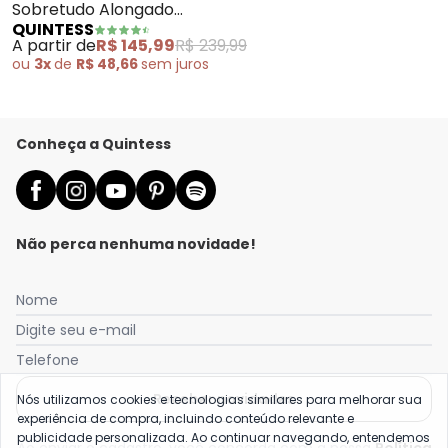
Sobretudo Alongado
QUINTESS
(Verde) com Faixa e
A partir de
R$ 145,99
R$ 239,99
Botões
ou
3x
de
R$ 48,66
sem
juros
Conheça a Quintess
Não perca nenhuma novidade!
Nome
Digite seu e-mail
Telefone
Receber novidades
Nós utilizamos cookies e tecnologias similares para melhorar sua
experiência de compra, incluindo conteúdo relevante e
publicidade personalizada. Ao continuar navegando, entendemos