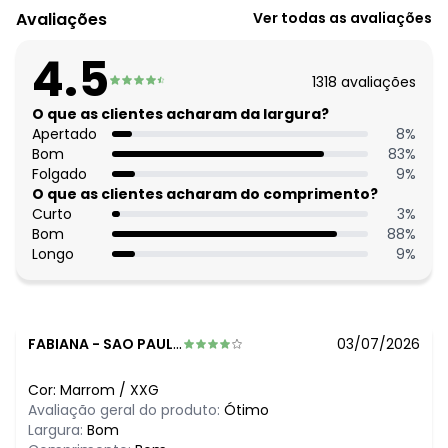
O preço apresentado abaixo é o menor oferecido em
Avaliações
Ver todas as avaliações
algum dia do mês, para o menor tamanho disponível.
R$ 139,99
agosto/2026
4.5
R$ 129,99
julho/2026
1318
avaliações
N/D*
junho/2026
N/D*
O que as clientes acharam da largura?
maio/2026
N/D*
Apertado
8
%
abril/2026
N/D*
Bom
83
%
março/2026
N/D*
Folgado
9
%
fevereiro/2026
O que as clientes acharam do comprimento?
Curto
3
%
Bom
88
%
Longo
9
%
FABIANA
-
SAO PAULO - SP
03/07/2026
Cor:
Marrom
/
XXG
Avaliação geral do produto:
Ótimo
Largura:
Bom