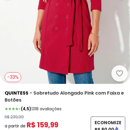
Quin
-33%
QUINTESS
-
Sobretudo Alongado Pink com Faixa e
Botões
(
4,5
)
1318
avaliações
R$ 239,99
ECONOMIZE
R$ 159,99
a partir de
R$ 80,00