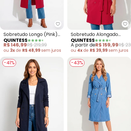
Quintess - Sobretudo Longo (Pi
Qu
Sobretudo Longo (Pink)
Sobretudo Alongado
QUINTESS
QUINTESS
com Bolsos
(Pink) com Faixa e
R$ 146,99
R$ 219,99
A partir de
R$ 159,99
R$ 23
Botões
ou
3x
de
R$ 48,99
sem
juros
ou
4x
de
R$ 39,99
sem
juros
-41%
-43%