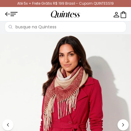
Até 5x + Frete Grátis R$ 199 Brasil - Cupom QUINTESS19