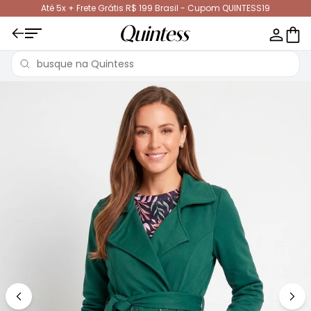
Até 5x + Frete Grátis R$ 199 Brasil - Cupom QUINTESS19