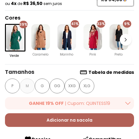
4x
R$ 36,50
ou
de
sem juros
Cores
41%
33%
9%
39%
V
Caramelo
Marinho
Pink
Preto
Verde
Tamanhos
Tabela de medidas
P
M
G
GG
XXG
XLG
GANHE 19% OFF
| Cupom: QUINTESS19
Ganhe 19% OFF Extra em qualquer valor, usando o cupom:
QUINTESS19. Válido para toda loja Quintess, até 07/08/2026.
Adicionar na sacola