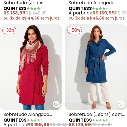
Sobretudo (Jeans
Sobretudo Alongado
QUINTESS
QUINTESS
Escuro) com Gola e
(Marinho) com Faixa e
R$ 133,99
R$ 249,99
A partir de
R$ 139,99
R$ 23
Bolsos
Botões
ou
3x
de
R$ 44,66
sem
juros
ou
3x
de
R$ 46,66
sem
juros
-33%
-50%
Quintess - Sobretudo Alongado 
Qu
Sobretudo Alongado
Sobretudo (Jeans) com
QUINTESS
QUINTESS
(Pink) com Faixa e
Bolsos Frontais e Faixa
A partir de
R$ 159,99
R$ 239,99
R$ 129,99
R$ 259,99