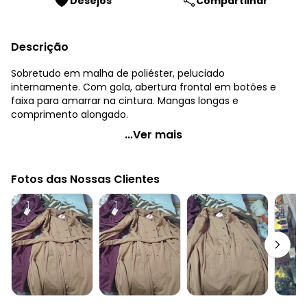
Desejos
Compartilhar
Descrição
Sobretudo em malha de poliéster, peluciado
internamente. Com gola, abertura frontal em botões e
faixa para amarrar na cintura. Mangas longas e
comprimento alongado.
Quintess - Sobretudo Alongado Verde com Faixa e
...Ver mais
Botões
Código do produto: 3452977
Fotos das Nossas Clientes
Modelagem: Solto
Comprimento da manga: Longa
Comprimento: Alongado
Cinto: No mesmo tecido
Complemento: Recorte anatômico
Fechamento: Botão
Tecido: Moletom com pelúcia
Composição: Conforme imagem etiqueta
Histórico de preços