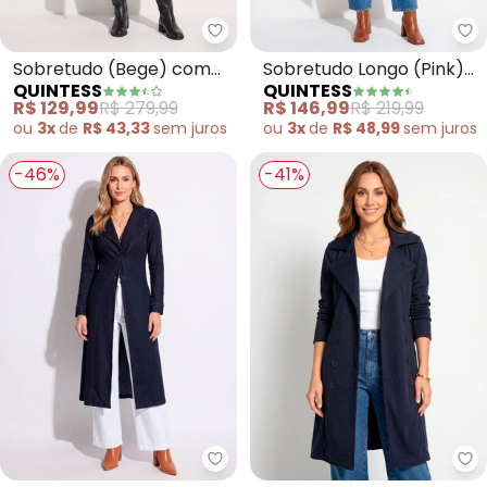
Quintess - Sobretudo (Bege) co
Qu
Sobretudo (Bege) com
Sobretudo Longo (Pink)
QUINTESS
QUINTESS
Faixa com Fivela
com Bolsos
R$ 129,99
R$ 279,99
R$ 146,99
R$ 219,99
ou
3x
de
R$ 43,33
sem
juros
ou
3x
de
R$ 48,99
sem
juros
-46%
-41%
Quintess - Sobretudo (Jeans Es
Qu