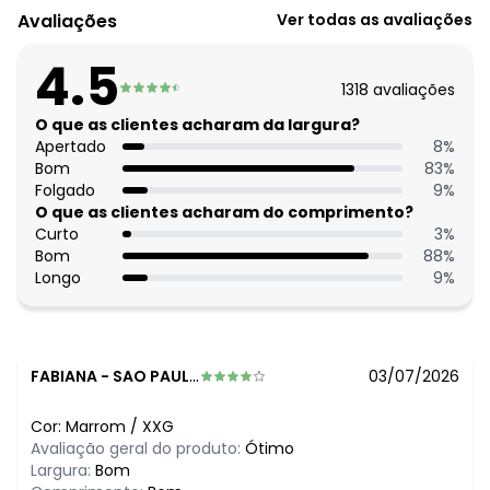
Avaliações
Ver todas as avaliações
O preço apresentado abaixo é o menor oferecido em
algum dia do mês, para o menor tamanho disponível.
4.5
N/D*
agosto/2026
1318
avaliações
R$ 125,99
julho/2026
R$ 145,99
O que as clientes acharam da largura?
junho/2026
R$ 170,99
Apertado
8
%
maio/2026
R$ 180,99
Bom
83
%
abril/2026
N/D*
Folgado
9
%
março/2026
N/D*
O que as clientes acharam do comprimento?
fevereiro/2026
Curto
3
%
Bom
88
%
Longo
9
%
FABIANA
-
SAO PAULO - SP
03/07/2026
Cor:
Marrom
/
XXG
Avaliação geral do produto:
Ótimo
Largura:
Bom