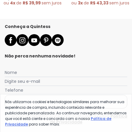
Botões
ou
4x
de
R$ 39,99
sem
juros
ou
3x
de
R$ 43,33
sem
juros
Conheça a Quintess
Não perca nenhuma novidade!
Nome
Digite seu e-mail
Telefone
Receber novidades
Nós utilizamos cookies e tecnologias similares para melhorar sua
experiência de compra, incluindo conteúdo relevante e
publicidade personalizada. Ao continuar navegando, entendemos
Ao enviar o cadastro, você concorda com a nossa
Política
que você está ciente e concorda com a nossa
Política de
de Privacidade
Privacidade
para saber mais.