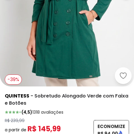
Quin
-39%
QUINTESS
-
Sobretudo Alongado Verde com Faixa
e Botões
(
4,5
)
1318
avaliações
R$ 239,99
ECONOMIZE
R$ 145,99
a partir de
R$ 94,00