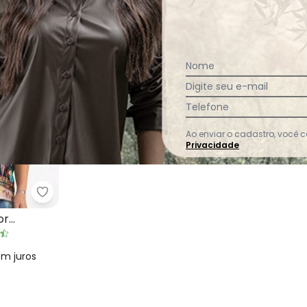
Nome
Digite seu e-mail
Telefone
Ao enviar o cadastro, você
Privacidade
Quintess - Blusa Barrado Color Alongada
a Folhagem Azul
or
em
juros