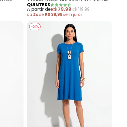
QUINTESS
de Viscose
A partir de
R$ 79,99
R$ 119,99
ou
2x
de
R$ 39,99
sem
juros
-3%