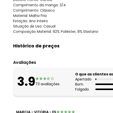
Comprimento da manga: 3/4
Comprimento: Clássico
Material: Malha Fria
Estação: Ano Inteiro
Situação de Uso: Casual
Composição Material: 92% Poliéster, 8% Elastano
Histórico de preços
O preço apresentado abaixo é o menor oferecido em al
agosto/2026
Avaliações
julho/2026
junho/2026
O que as clientes 
3.9
maio/2026
Apertado
73
avaliações
Bom
abril/2026
Folgado
março/2026
fevereiro/2026
MARCIA
-
VITORIA - ES