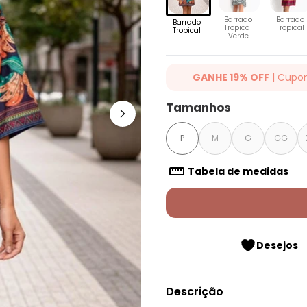
Barrado
Barrado
Barrado
Tropical
Tropical
Tropical
Verde
GANHE 19% OFF
| Cupo
Ganhe 19% OFF Extra em qualqu
Tamanhos
cupom: QUINTESS19. Válido para
até 07/08/2026.
P
M
G
GG
Tabela de medidas
Desejos
Descrição