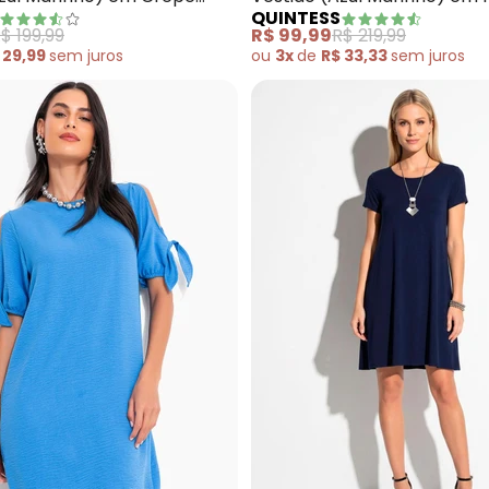
QUINTESS
$ 199,99
R$ 99,99
R$ 219,99
 29,99
sem
juros
ou
3x
de
R$ 33,33
sem
juros