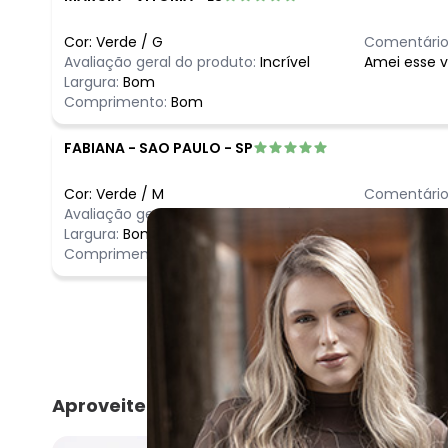
Cor:
Verde
/
G
Comentário
Avaliação geral do produto:
Incrível
Amei esse v
Largura:
Bom
Comprimento:
Bom
FABIANA
-
SAO PAULO - SP
Cor:
Verde
/
M
Comentário
Avaliação geral do produto:
Incrível
Igual a foto
Largura:
Bom
Comprimento:
Bom
Aproveite e compre junto