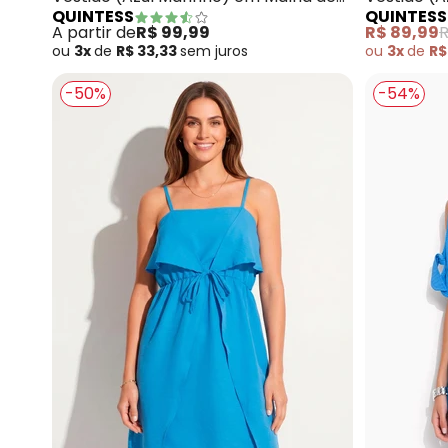
QUINTESS
QUINTESS
Viscose
Plano
A partir de
R$ 99,99
R$ 89,99
R
ou
3x
de
R$ 33,33
sem
juros
ou
3x
de
R$
-50%
-54%