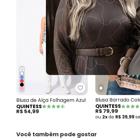
+
Quintess - Blusa de Alç
Blusa Barrado Col
Blusa de Alça Folhagem Azul
QUINTESS
QUINTESS
Alongada
R$ 79,99
R$ 54,99
ou
2x
de
R$ 39,99
s
Você também pode gostar