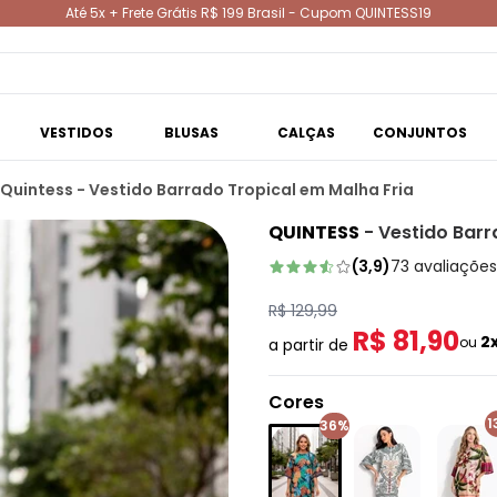
Até 5x + Frete Grátis R$ 199 Brasil - Cupom QUINTESS19
VESTIDOS
BLUSAS
CALÇAS
CONJUNTOS
Quintess - Vestido Barrado Tropical em Malha Fria
QUINTESS
-
Vestido Barr
(
3,9
)
73
avaliações
R$ 129,99
R$ 81,90
2
ou
a partir de
Cores
1
36%