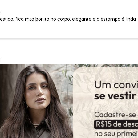
:
estido, fica mto bonito no corpo, elegante e a estampa é linda
:
, mas preferi trocar, pois achei que já tinha um parecido. Entrega
Ver todas as avaliações