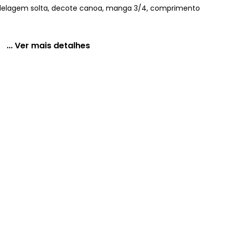
odelagem solta, decote canoa, manga 3/4, comprimento
... Ver mais detalhes
l em Malha Fria