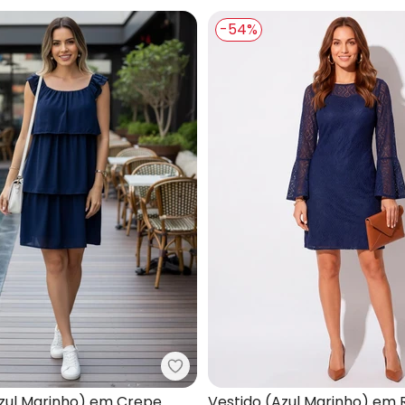
-54%
tido (Azul Marinho) em Malha de Viscose
Quintess - Vestido (Azul Marinh
Azul Marinho) em Crepe
Vestido (Azul Marinho) em