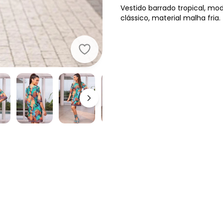
Vestido barrado tropical, m
clássico, material malha fria.
Quintess - Vestido Barrado Tropica