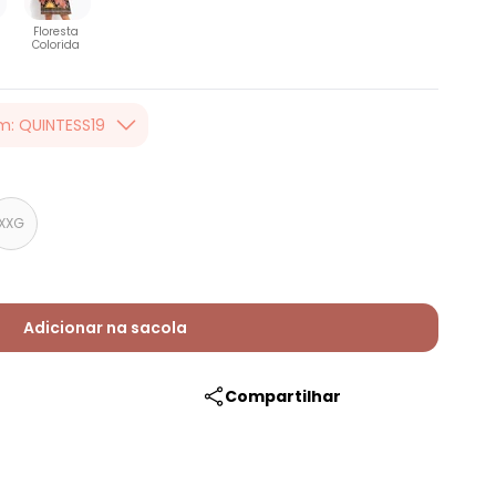
Floresta
Colorida
m: QUINTESS19
er valor, usando o
 toda loja Quintess,
XXG
Adicionar na sacola
Compartilhar