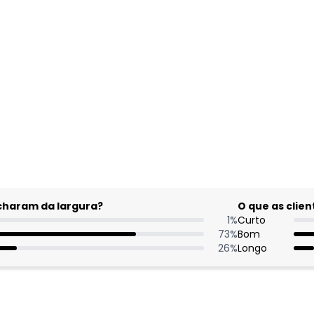
gum dia do mês, para o menor tamanho disponível.
acharam da largura?
O que as cli
1
%
Curto
73
%
Bom
26
%
Longo