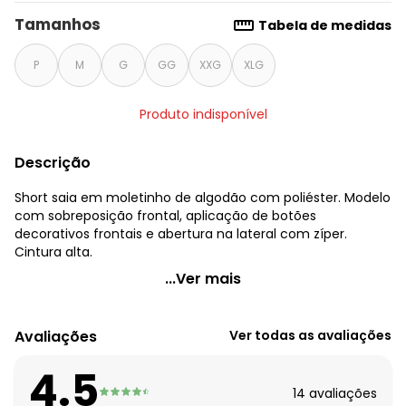
Tamanhos
Tabela de medidas
P
M
G
GG
XXG
XLG
Produto indisponível
Descrição
Short saia em moletinho de algodão com poliéster. Modelo
com sobreposição frontal, aplicação de botões
decorativos frontais e abertura na lateral com zíper.
Cintura alta.
Quintess - Short Saia Preto com Botões Frontais
...Ver mais
Código do produto: 3600306
Modelagem: Solto
Avaliações
Ver todas as avaliações
Cintura: Alta
Complemento: Botões decorativos; sobreposição
4.5
Fechamento: Zíper
14
avaliações
Tecido: Moletinho sem pelucia