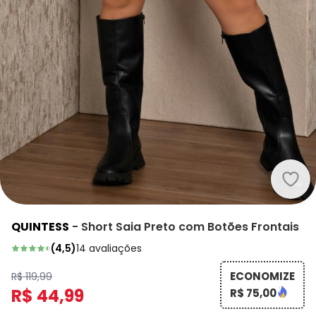
Quin
QUINTESS
-
Short Saia Preto com Botões Frontais
(
4,5
)
14
avaliações
ECONOMIZE
R$ 119,99
R$ 44,99
R$ 75,00