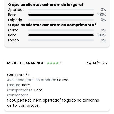
Composição: Conforme imagem etiqueta
O que as clientes acharam da largura?
Apertado
0
%
Histórico de preços
Bom
100
%
Folgado
0
%
O preço apresentado abaixo é o menor oferecido em
O que as clientes acharam do comprimento?
algum dia do mês, para o menor tamanho disponível.
Curto
0
%
N/D*
agosto/2026
Bom
100
%
N/D*
julho/2026
Longo
0
%
R$ 49,99
junho/2026
N/D*
maio/2026
N/D*
abril/2026
N/D*
março/2026
N/D*
fevereiro/2026
MIZIELLE
-
ANANINDEUA - PA
25/04/2026
Cor:
Preto
/
P
Avaliação geral do produto:
Ótimo
Largura:
Bom
Comprimento:
Bom
Comentário:
ficou perfeito, nem apertado/ folgado no tamanho
certo, confortável.