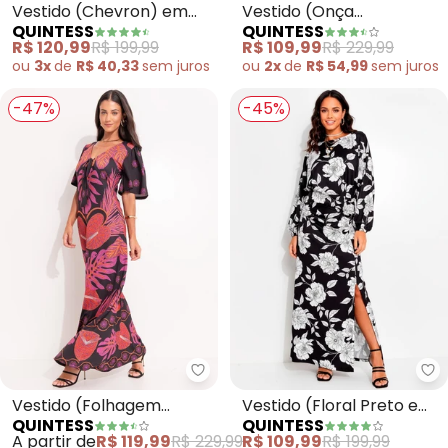
Vestido (Chevron) em
Vestido (Onça
QUINTESS
QUINTESS
Malha Plissada
Geométrica) em Crepe
R$ 120,99
R$ 199,99
R$ 109,99
R$ 229,99
Plano
ou
3x
de
R$ 40,33
sem
juros
ou
2x
de
R$ 54,99
sem
juros
-47%
-45%
Quintess - Vestido (Folhagem B
Qu
Vestido (Folhagem
Vestido (Floral Preto e
QUINTESS
QUINTESS
Barrada) em Malha Fria
Branco) em Malha Fria
A partir de
R$ 119,99
R$ 229,99
R$ 109,99
R$ 199,99