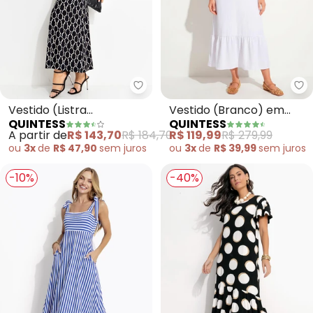
Quintess - Vestido (Listra Des
Qu
Vestido (Listra
Vestido (Branco) em
QUINTESS
QUINTESS
Desconstruída) em
Crepe Plano
A partir de
R$ 143,70
R$ 184,70
R$ 119,99
R$ 279,99
Malha de Viscose
ou
3x
de
R$ 47,90
sem
juros
ou
3x
de
R$ 39,99
sem
juros
-10%
-40%