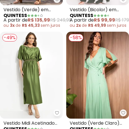
Quintess - Vestido (Verde) em 
Qu
Vestido (Verde) em
Vestido (Bicolor) em
QUINTESS
QUINTESS
Viscose Plana
Malha Fria
A partir de
R$ 135,99
R$ 249,99
A partir de
R$ 99,99
R$ 179
ou
3x
de
R$ 45,33
sem
juros
ou
2x
de
R$ 49,99
sem
juros
-49%
-58%
Quintess - Vestido Midi Acetin
Qu
Vestido Midi Acetinado
Vestido (Verde Claro)
QUINTESS
QUINTESS