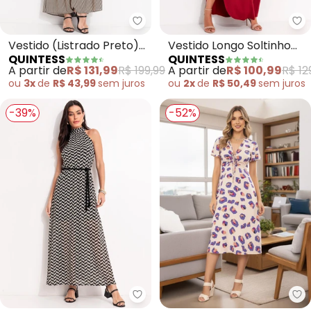
Quintess - Vestido (Listrado Pr
Qu
Vestido (Listrado Preto)
Vestido Longo Soltinho
QUINTESS
QUINTESS
em Viscose Plana
com Fenda (Vermelho)
A partir de
R$ 131,99
R$ 199,99
A partir de
R$ 100,99
R$ 12
ou
3x
de
R$ 43,99
sem
juros
ou
2x
de
R$ 50,49
sem
juros
-39%
-52%
Quintess - Vestido (Chevron) e
Qu