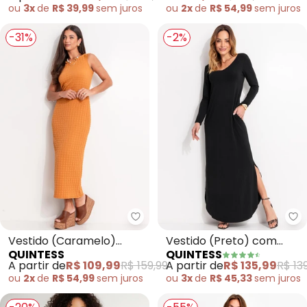
ou
3x
de
R$ 39,99
sem
juros
ou
2x
de
R$ 54,99
sem
juros
-31%
-2%
Quintess - Vestido (Caramelo) 
Qu
Vestido (Caramelo)
Vestido (Preto) com
QUINTESS
QUINTESS
Texturizado
Fendas nas Laterais
A partir de
R$ 109,99
R$ 159,99
A partir de
R$ 135,99
R$ 13
ou
2x
de
R$ 54,99
sem
juros
ou
3x
de
R$ 45,33
sem
juros