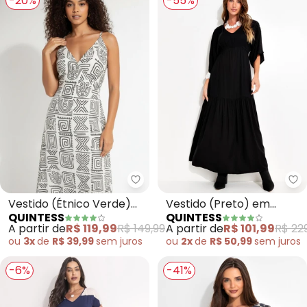
-20%
-55%
Quintess - Vestido (Étnico Ver
Qu
Vestido (Étnico Verde)
Vestido (Preto) em
QUINTESS
QUINTESS
em Malha de Viscose
Viscose Plana Sarjada
A partir de
R$ 119,99
R$ 149,99
A partir de
R$ 101,99
R$ 22
ou
3x
de
R$ 39,99
sem
juros
ou
2x
de
R$ 50,99
sem
juros
-6%
-41%