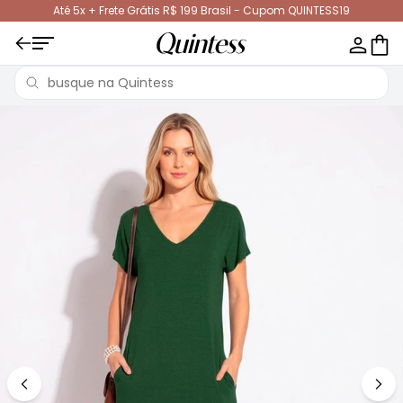
Até 5x + Frete Grátis R$ 199 Brasil - Cupom QUINTESS19