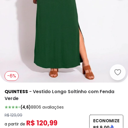
Quin
-6%
QUINTESS
-
Vestido Longo Soltinho com Fenda
Verde
(
4,6
)
8806
avaliações
R$ 129,99
ECONOMIZE
R$ 120,99
a partir de
R$ 9,00