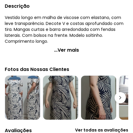
Descrição
Vestido longo em malha de viscose com elastano, com
leve transparência. Decote V e costas aprofundado com
tira. Mangas curtas e barra arredondada com fendas
laterais. Com bolsos na frente. Modelo soltinho.
Comprimento longo.
Quintess - Vestido Longo Soltinho com Fenda Verde
...Ver mais
Código do produto: 3206032
Modelagem: Solto
Fotos das Nossas Clientes
Modelo: Reto
Comprimento da manga: Curta
Comprimento: Longo
Decote frente: V
Decote costas: Aprofundado com tira
Observação: Com bolsos!
Tecido: Malha
Composição: 96% viscose 4% elastano
Avaliações
Ver todas as avaliações