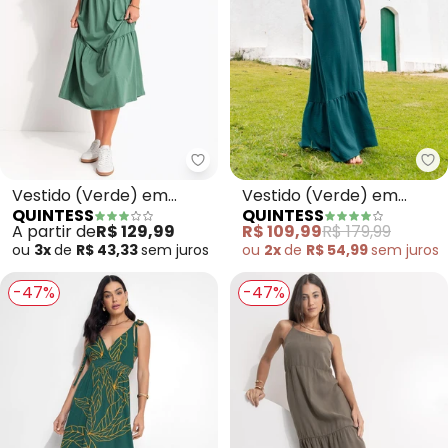
Quintess - Vestido (Verde) em
Qu
Vestido (Verde) em
Vestido (Verde) em
QUINTESS
QUINTESS
Malha de Algodão
Crepe Plano
A partir de
R$ 129,99
R$ 109,99
R$ 179,99
ou
3x
de
R$ 43,33
sem
juros
ou
2x
de
R$ 54,99
sem
juros
-47%
-47%