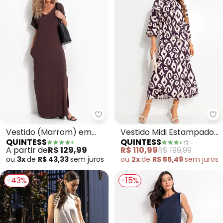
Quintess - Vestido (Marrom) e
Qu
Vestido (Marrom) em
Vestido Midi Estampado
QUINTESS
QUINTESS
Malha de Viscose
em Malha Fria com Gola
A partir de
R$ 129,99
R$ 110,99
R$ 199,99
Laço e Manga 3/4
ou
3x
de
R$ 43,33
sem
juros
ou
2x
de
R$ 55,49
sem
juros
-43%
-15%