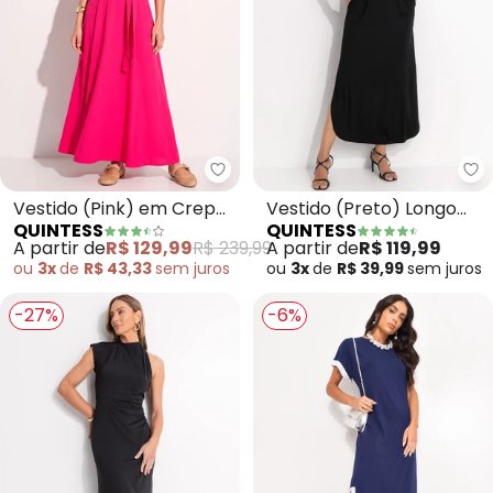
Quintess - Vestido (Pink) em C
Qu
Vestido (Pink) em Crepe
Vestido (Preto) Longo
QUINTESS
QUINTESS
Plano
com Fendas e Ombro
A partir de
R$ 129,99
R$ 239,99
A partir de
R$ 119,99
Vazado
ou
3x
de
R$ 43,33
sem
juros
ou
3x
de
R$ 39,99
sem
juros
-27%
-6%