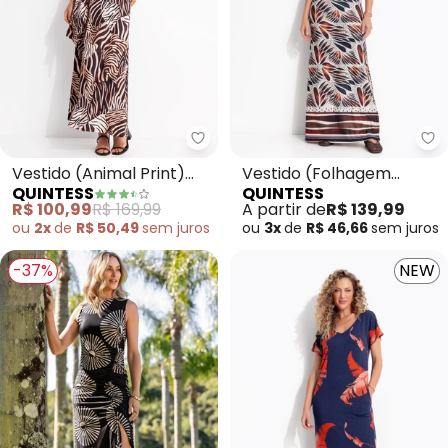
Quintess - Vestido (Animal Prin
Qu
Vestido (Animal Print)
Vestido (Folhagem
QUINTESS
QUINTESS
em Malha Fria
Barrado) em Malha
R$ 100,99
R$ 169,99
A partir de
R$ 139,99
Texturizada
ou
2x
de
R$ 50,49
sem
juros
ou
3x
de
R$ 46,66
sem
juros
-37%
NEW