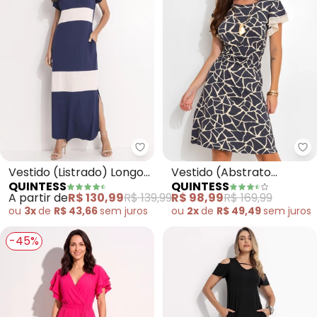
Quintess - Vestido (Listrado) L
Qu
Vestido (Listrado) Longo
Vestido (Abstrato
QUINTESS
QUINTESS
Soltinho com Fenda
Bicolor) em Malha de
A partir de
R$ 130,99
R$ 139,99
R$ 98,99
R$ 169,99
Viscose
ou
3x
de
R$ 43,66
sem
juros
ou
2x
de
R$ 49,49
sem
juros
-45%