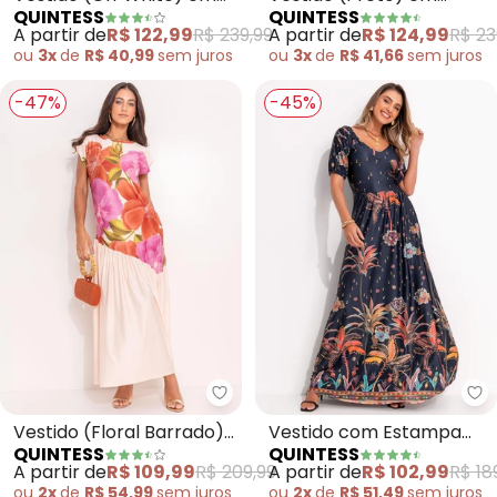
QUINTESS
QUINTESS
Chiffon
Malha Crepe
A partir de
R$ 122,99
R$ 239,99
A partir de
R$ 124,99
R$ 23
ou
3x
de
R$ 40,99
sem
juros
ou
3x
de
R$ 41,66
sem
juros
-47%
-45%
Quintess - Vestido (Floral Barr
Qu
Vestido (Floral Barrado)
Vestido com Estampa
QUINTESS
QUINTESS
em Malha Fria
Localizada (Barrado
A partir de
R$ 109,99
R$ 209,99
A partir de
R$ 102,99
R$ 18
Étnico)
ou
2x
de
R$ 54,99
sem
juros
ou
2x
de
R$ 51,49
sem
juros