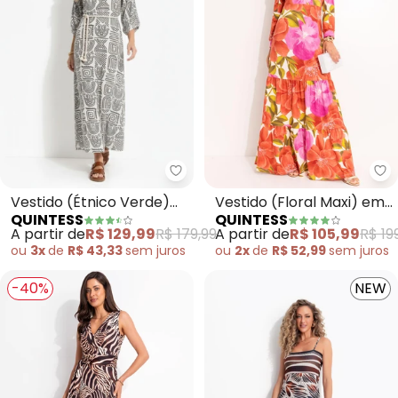
Quintess - Vestido (Étnico Ver
Qu
Vestido (Étnico Verde)
Vestido (Floral Maxi) em
QUINTESS
QUINTESS
em Malha de Viscose
Malha Fria
A partir de
R$ 129,99
R$ 179,99
A partir de
R$ 105,99
R$ 19
ou
3x
de
R$ 43,33
sem
juros
ou
2x
de
R$ 52,99
sem
juros
-40%
NEW