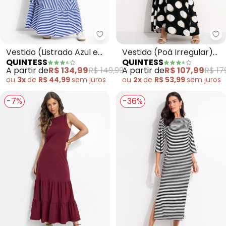
Quintess - Vestido (Listrado Az
Qu
Vestido (Listrado Azul e
Vestido (Poá Irregular)
QUINTESS
QUINTESS
Branco) em Canelado
em Malha de Viscose
A partir de
R$ 134,99
R$ 149,99
A partir de
R$ 107,99
R$ 17
ou
3x
de
R$ 44,99
sem
juros
ou
2x
de
R$ 53,99
sem
juros
-7%
-36%