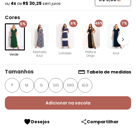
4x
R$ 30,25
ou
de
sem juros
Cores
6%
46%
7%
6%
Abstrato
Preto e
Listrado
Azul
Verde
Azul
Onça
Tamanhos
Tabela de medidas
P
M
G
GG
XXG
XLG
Adicionar na sacola
Desejos
Compartilhar