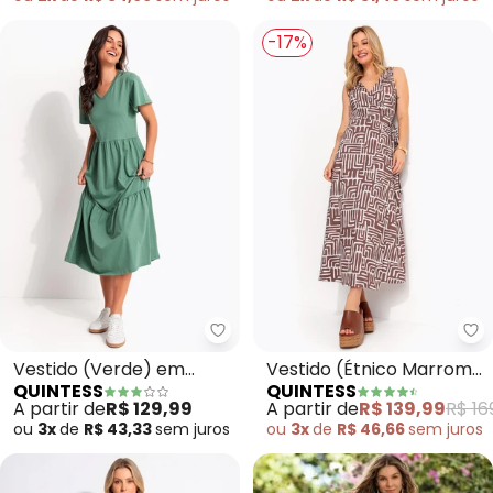
-17%
Quintess - Vestido (Verde) em
Qu
Vestido (Verde) em
Vestido (Étnico Marrom)
QUINTESS
QUINTESS
Malha de Algodão
em Malha Fria
A partir de
R$ 129,99
A partir de
R$ 139,99
R$ 16
ou
3x
de
R$ 43,33
sem
juros
ou
3x
de
R$ 46,66
sem
juros