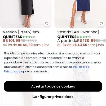
Quintess - Vestido (Preto) em M
Qu
Vestido (Preto) em
Vestido (Azul Marinho)
QUINTESS
QUINTESS
Malha Fria
em Malha de Viscose
R$ 101,99
R$ 139,99
A partir de
R$ 130,99
R$ 13
ou
2x
de
R$ 50,99
sem
juros
ou
3x
de
R$ 43,66
sem
juros
Nós utilizamos cookies e tecnologias similares para melhorar sua
-36%
experiência de compra, incluindo conteúdo relevante e
publicidade personalizada. Ao continuar navegando, entendemos
que você está ciente e concorda com a nossa
Política de
Privacidade
para saber mais.
Aceitar todos os cookies
Configurar privacidade