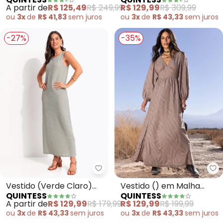
Verde com Manga
em Viscose Plana
A partir de
R$ 125,49
R$ 249,99
R$ 129,99
R$ 309,99
Morcego e Elástico na
ou
3x
de
R$ 41,83
sem
juros
ou
3x
de
R$ 43,33
sem
juros
Cintura
-27%
-35%
Quintess - Vestido (Verde Clar
Qu
Vestido (Verde Claro)
Vestido () em Malha
QUINTESS
QUINTESS
em Malha Devorê
Jacquard Texturizada
A partir de
R$ 129,99
R$ 179,99
R$ 129,99
R$ 199,99
ou
3x
de
R$ 43,33
sem
juros
ou
3x
de
R$ 43,33
sem
juros