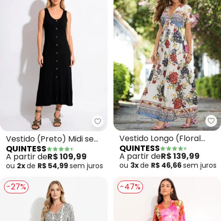
Qu
Quintess - Vestido (Preto) Mid
Vestido Longo (Floral
Vestido (Preto) Midi sem
QUINTESS
QUINTESS
Étnico) com Decote
Mangas com Botões
A partir de
R$ 139,99
A partir de
R$ 109,99
Profundo
ou
3x
de
R$ 46,66
sem
juros
ou
2x
de
R$ 54,99
sem
juros
-27%
-47%