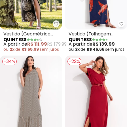
Quintess - Vestido (Geométrico
Qu
Vestido (Geométrico
Vestido (Folhagem
QUINTESS
QUINTESS
Bicolor) em Malha Fria
Telha) em Malha de
A partir de
R$ 111,99
R$ 179,99
A partir de
R$ 139,99
Viscose
ou
2x
de
R$ 55,99
sem
juros
ou
3x
de
R$ 46,66
sem
juros
-34%
-22%