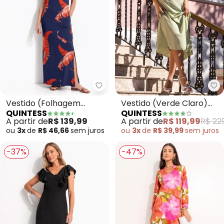
Quintess - Vestido (Folhagem T
Qu
Vestido (Folhagem
Vestido (Verde Claro)
QUINTESS
QUINTESS
Telha) em Malha de
em Tecido Plano
A partir de
R$ 139,99
A partir de
R$ 119,99
R$ 22
Viscose
Jacquard Ace
ou
3x
de
R$ 46,66
sem
juros
ou
3x
de
R$ 39,99
sem
juros
-37%
-47%