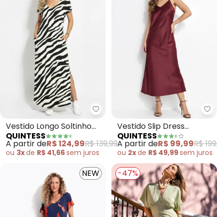
Quintess - Vestido Longo Solti
Vestido Longo Soltinho
Vestido Slip Dress
QUINTESS
QUINTESS
com Fenda (Zebra)
(Bordô) em Crepe Plano
A partir de
R$ 124,99
R$ 139,99
A partir de
R$ 99,99
R$ 199
ou
3x
de
R$ 41,66
sem
juros
ou
2x
de
R$ 49,99
sem
juros
NEW
-47%