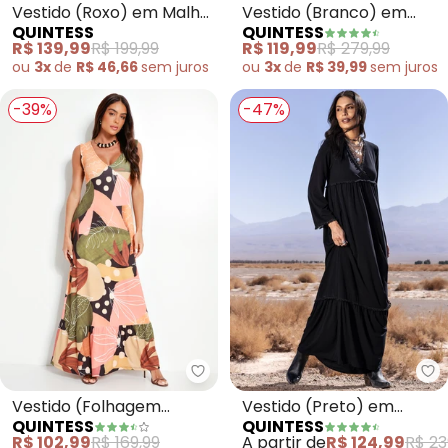
Vestido (Roxo) em Malha
Vestido (Branco) em
QUINTESS
QUINTESS
Texturizada
Crepe Plano
R$ 139,99
R$ 199,99
R$ 119,99
R$ 279,99
ou
3x
de
R$ 46,66
sem
juros
ou
3x
de
R$ 39,99
sem
juros
-39%
-47%
Quintess - Vestido (Folhagem 
Qu
Vestido (Folhagem
Vestido (Preto) em
QUINTESS
QUINTESS
Orgânica) em Canelado
Malha Crepe
R$ 102,99
R$ 169,99
A partir de
R$ 124,99
R$ 23