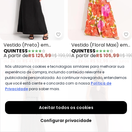
Quintess - Vestido (Preto) em 
Qu
Vestido (Preto) em
Vestido (Floral Maxi) em
QUINTESS
QUINTESS
Crepe Plano
Malha Fria
A partir de
R$ 125,99
R$ 199,99
A partir de
R$ 105,99
R$ 19
ou
3x
de
R$ 41,99
sem
juros
ou
2x
de
R$ 52,99
sem
juros
Nós utilizamos cookies e tecnologias similares para melhorar sua
experiência de compra, incluindo conteúdo relevante e
-39%
-36%
publicidade personalizada. Ao continuar navegando, entendemos
que você está ciente e concorda com a nossa
Política de
Privacidade
para saber mais.
Aceitar todos os cookies
Configurar privacidade