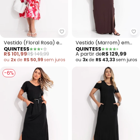
Quintess - Vestido (Floral Rosa
Qu
Vestido (Floral Rosa) em
Vestido (Marrom) em
QUINTESS
QUINTESS
Malha Texturizada
Malha de Viscose
R$ 101,99
R$ 149,99
A partir de
R$ 129,99
ou
2x
de
R$ 50,99
sem
juros
ou
3x
de
R$ 43,33
sem
juros
-6%