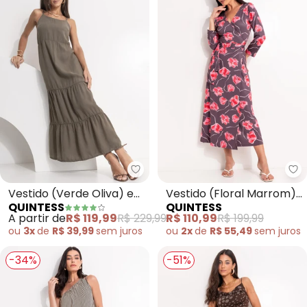
Quintess - Vestido (Verde Oliva
Qu
Vestido (Verde Oliva) em
Vestido (Floral Marrom)
QUINTESS
QUINTESS
Tecido de Liocel
em Malha Fria
A partir de
R$ 119,99
R$ 229,99
R$ 110,99
R$ 199,99
ou
3x
de
R$ 39,99
sem
juros
ou
2x
de
R$ 55,49
sem
juros
-34%
-51%