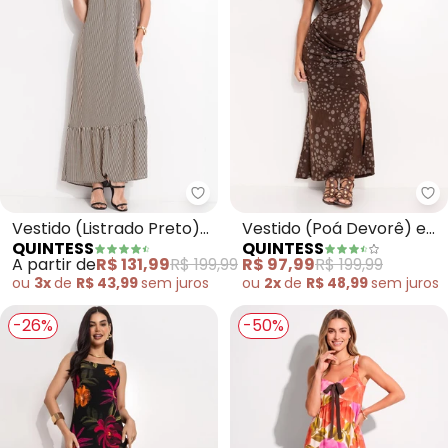
Quintess - Vestido (Listrado Pr
Qu
Vestido (Listrado Preto)
Vestido (Poá Devorê) em
QUINTESS
QUINTESS
em Viscose Plana
Malha Devorê
A partir de
R$ 131,99
R$ 199,99
R$ 97,99
R$ 199,99
ou
3x
de
R$ 43,99
sem
juros
ou
2x
de
R$ 48,99
sem
juros
-26%
-50%