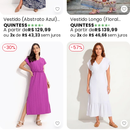
Qu
Quintess - Vestido (Abstrato A
Vestido Longo (Floral
Vestido (Abstrato Azul)
QUINTESS
QUINTESS
Étnico) com Decote
em Malha de Viscose
A partir de
R$ 139,99
A partir de
R$ 129,99
Profundo
ou
3x
de
R$ 46,66
sem
juros
ou
3x
de
R$ 43,33
sem
juros
-30%
-57%
Quintess - Vestido (Roxo) em M
Qu