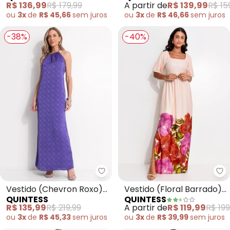
R$ 136,99
R$ 179,99
A partir de
R$ 139,99
R$ 15
Viscose
ou
3x
de
R$ 45,66
sem
juros
ou
3x
de
R$ 46,66
sem
juros
-38%
-40%
Quintess - Vestido (Chevron R
Qu
Vestido (Chevron Roxo)
Vestido (Floral Barrado)
QUINTESS
QUINTESS
em Crepe Plano
em Malha Fria
R$ 135,99
R$ 219,99
A partir de
R$ 119,99
R$ 199
ou
3x
de
R$ 45,33
sem
juros
ou
3x
de
R$ 39,99
sem
juros