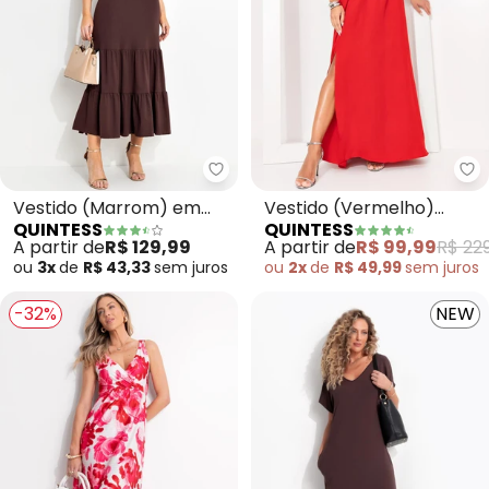
Quintess - Vestido (Marrom) e
Qu
Vestido (Marrom) em
Vestido (Vermelho)
QUINTESS
QUINTESS
Malha de Algodão
Decote Quadrado e
A partir de
R$ 129,99
A partir de
R$ 99,99
R$ 229
Fenda na Saia
ou
3x
de
R$ 43,33
sem
juros
ou
2x
de
R$ 49,99
sem
juros
-32%
NEW