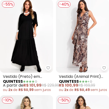
-55%
-40%
Quintess - Vestido (Preto) em V
Qu
Vestido (Preto) em
Vestido (Animal Print)
QUINTESS
QUINTESS
Viscose Plana Sarjada
em Malha Fria
A partir de
R$ 101,99
R$ 229,99
R$ 100,99
R$ 169,99
ou
2x
de
R$ 50,99
sem
juros
ou
2x
de
R$ 50,49
sem
juros
-10%
-50%