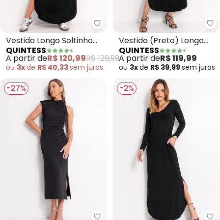
Quintess - Vestido Longo Solti
Qu
Vestido Longo Soltinho
Vestido (Preto) Longo
QUINTESS
QUINTESS
com Fenda (Preto)
com Fendas e Ombro
A partir de
R$ 120,99
R$ 129,99
A partir de
R$ 119,99
Vazado
ou
3x
de
R$ 40,33
sem
juros
ou
3x
de
R$ 39,99
sem
juros
-27%
-2%