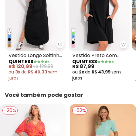
+
+
Quintess - Vestido Longo Solti
Quint
Vestido Longo Soltinho
Vestido Preto com
QUINTESS
QUINTESS
com Fenda Preto
Bolsos e Mangas
R$ 120,99
R$ 129,99
R$ 87,99
Curtas
ou
3x
de
R$ 40,33
sem
ou
2x
de
R$ 43,99
sem
juros
juros
Você também pode gostar
-26%
-62%