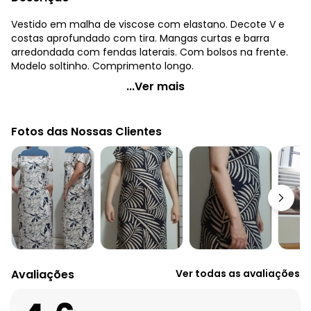
Vestido em malha de viscose com elastano. Decote V e
costas aprofundado com tira. Mangas curtas e barra
arredondada com fendas laterais. Com bolsos na frente.
Modelo soltinho. Comprimento longo.
Quintess - Vestido Longo Soltinho com Fenda Azul
...Ver mais
Código do produto: 3206189
Modelagem: Solto
Fotos das Nossas Clientes
Modelo: Reto
Comprimento da manga: Curta
Comprimento: Longo
Decote frente: V
Decote costas: Aprofundado com tira
Observação: Com bolsos!
Tecido: Malha
Composição: 95% viscose 5% elastano
Avaliações
Ver todas as avaliações