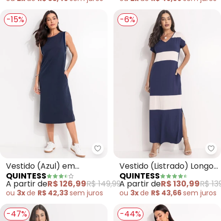
Malha Fria
-15%
-6%
Quintess - Vestido (Azul) em M
Qu
Vestido (Azul) em
Vestido (Listrado) Longo
QUINTESS
QUINTESS
Moletom
Soltinho com Fenda
A partir de
R$ 126,99
R$ 149,99
A partir de
R$ 130,99
R$ 13
ou
3x
de
R$ 42,33
sem
juros
ou
3x
de
R$ 43,66
sem
juros
-47%
-44%