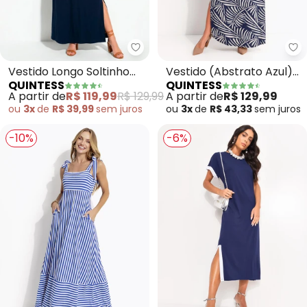
Quintess - Vestido Longo Solti
Qu
Vestido Longo Soltinho
Vestido (Abstrato Azul)
QUINTESS
QUINTESS
com Fenda (Azul)
em Malha de Viscose
A partir de
R$ 119,99
R$ 129,99
A partir de
R$ 129,99
ou
3x
de
R$ 39,99
sem
juros
ou
3x
de
R$ 43,33
sem
juros
-10%
-6%