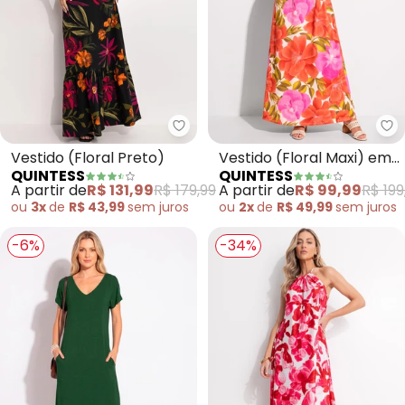
Quintess - Vestido (Floral Preto
Qu
Vestido (Floral Preto)
Vestido (Floral Maxi) em
QUINTESS
QUINTESS
Malha Fria
A partir de
R$ 131,99
R$ 179,99
A partir de
R$ 99,99
R$ 199
ou
3x
de
R$ 43,99
sem
juros
ou
2x
de
R$ 49,99
sem
juros
-6%
-34%