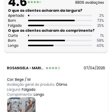
4.6
8806
avaliações
O que as clientes acharam da largura?
Apertado
2
%
Bom
73
%
Folgado
25
%
O que as clientes acharam do comprimento?
Curto
1
%
Bom
58
%
Longo
40
%
ROSANGELA
-
MARIANOPOLIS DO TOCANTINS - TO
07/04/2026
Cor:
Bege
/
M
Avaliação geral do produto:
Ótimo
Largura:
Folgado
Comprimento:
Longo