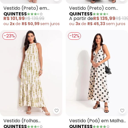
Quintess - Vestido (Preto) em M
Qu
Vestido (Preto) em
Vestido (Preto) com
QUINTESS
QUINTESS
Malha Fria
Fendas nas Laterais
R$ 101,99
R$ 139,99
A partir de
R$ 135,99
R$ 13
ou
2x
de
R$ 50,99
sem
juros
ou
3x
de
R$ 45,33
sem
juros
-23%
-12%
Quintess - Vestido (Folhas List
Qu
Vestido (Folhas
Vestido (Poá) em Malha
QUINTESS
QUINTESS
Listradas) em Malha de
de Viscose