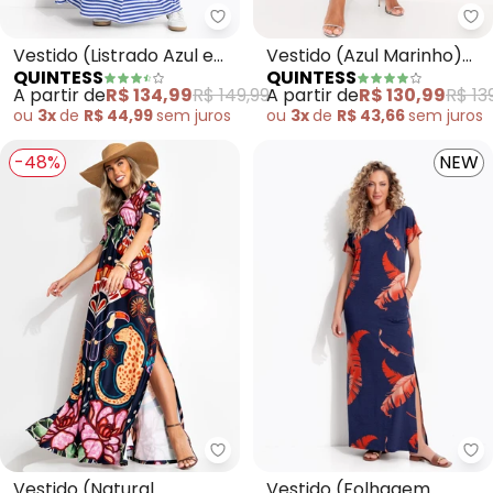
Quintess - Vestido (Listrado Az
Qu
Vestido (Listrado Azul e
Vestido (Azul Marinho)
QUINTESS
QUINTESS
Branco) em Canelado
em Malha de Viscose
A partir de
R$ 134,99
R$ 149,99
A partir de
R$ 130,99
R$ 13
ou
3x
de
R$ 44,99
sem
juros
ou
3x
de
R$ 43,66
sem
juros
-48%
NEW
Quintess - Vestido (Natural Tro
Qu
Vestido (Natural
Vestido (Folhagem