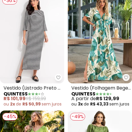
-36%
Quintess - Vestido (Listrado P
Qu
Vestido (Listrado Preto e
Vestido (Folhagem Bege)
QUINTESS
QUINTESS
Branco) em Meia Malha
em Malha Fria
R$ 101,99
R$ 159,99
A partir de
R$ 129,99
ou
2x
de
R$ 50,99
sem
juros
ou
3x
de
R$ 43,33
sem
juros
-45%
-49%