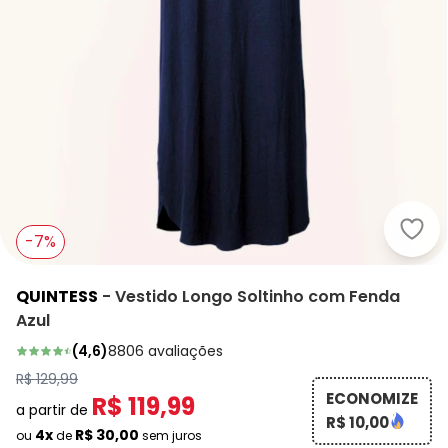
Quin
-7%
QUINTESS
-
Vestido Longo Soltinho com Fenda
Azul
(
4,6
)
8806
avaliações
R$ 129,99
ECONOMIZE
R$ 119,99
a partir de
R$ 10,00
4x
R$ 30,00
ou
de
sem juros