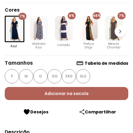
Cores
6%
46%
7%
7%
Abstrato
Preto e
Mescla
Listrado
Azul
Azul
Onça
Chumbo
Tamanhos
Tabela de medidas
P
M
G
GG
XXG
XLG
Adicionar na sacola
Desejos
Compartilhar
Descrição