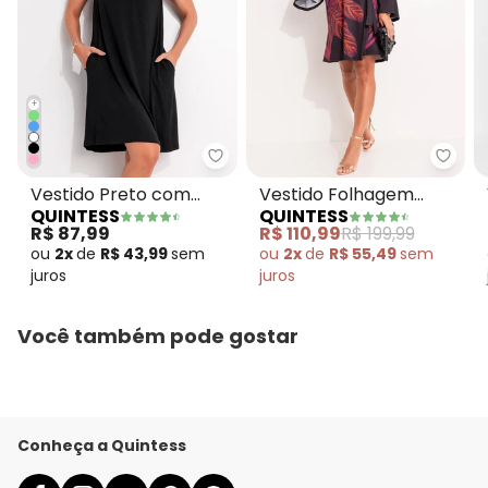
+
Quintess - Vestido Preto com B
Quint
Vestido Preto com
Vestido Folhagem
QUINTESS
QUINTESS
Bolsos e Mangas
Bordada Localizada em
R$ 87,99
R$ 110,99
R$ 199,99
Curtas
Malha Fri
ou
2x
de
R$ 43,99
sem
ou
2x
de
R$ 55,49
sem
juros
juros
Você também pode gostar
Conheça a Quintess