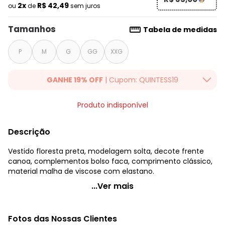
2x
R$ 42,49
ou
de
sem juros
Tamanhos
Tabela de medidas
P
M
G
GG
XXG
GANHE 19% OFF
| Cupom: QUINTESS19
Ganhe 19% OFF Extra em qualquer valor, usando o cupom:
Produto indisponível
QUINTESS19. Válido para toda loja Quintess, até 07/08/2026.
Descrição
Vestido floresta preta, modelagem solta, decote frente
canoa, complementos bolso faca, comprimento clássico,
material malha de viscose com elastano.
Quintess - Vestido Floresta Preta em Malha de Viscose
...Ver mais
Código do produto: 3810950
Modelagem: Solta
Fotos das Nossas Clientes
Decote frente: Canoa