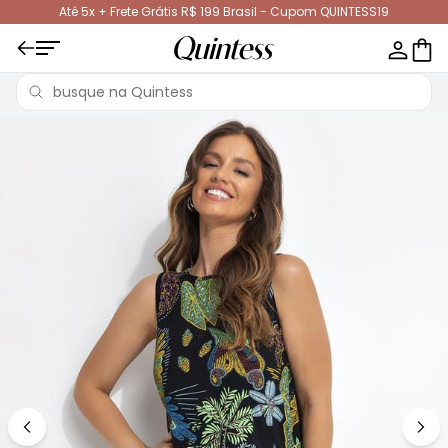
Até 5x + Frete Grátis R$ 199 Brasil - Cupom QUINTESS19