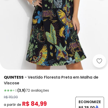
Quin
QUINTESS
-
Vestido Floresta Preta em Malha de
Viscose
(
3,9
)
72
avaliações
R$ 119,99
ECONOMIZE
R$ 84,99
a partir de
R$ 35,00